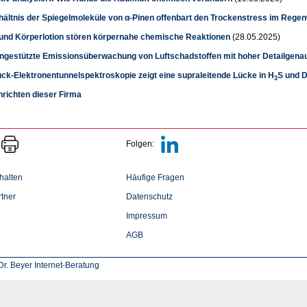
hältnis der Spiegelmoleküle von α-Pinen offenbart den Trockenstress im Rege
und Körperlotion stören körpernahe chemische Reaktionen
(28.05.2025)
tengestützte Emissionsüberwachung von Luftschadstoffen mit hoher Detailgenau
ck-Elektronentunnelspektroskopie zeigt eine supraleitende Lücke in H
S und 
3
hrichten dieser Firma
Folgen:
halten
Häufige Fragen
tner
Datenschutz
Impressum
AGB
r. Beyer Internet-Beratung