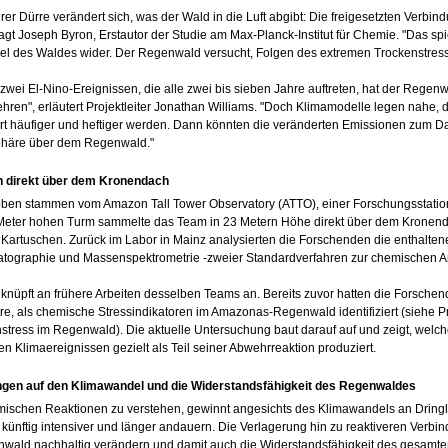
rer Dürre verändert sich, was der Wald in die Luft abgibt: Die freigesetzten Verbi
 sagt Joseph Byron, Erstautor der Studie am Max-Planck-Institut für Chemie. "Das 
el des Waldes wider. Der Regenwald versucht, Folgen des extremen Trockenstres
zwei El-Nino-Ereignissen, die alle zwei bis sieben Jahre auftreten, hat der Regen
hren", erläutert Projektleiter Jonathan Williams. "Doch Klimamodelle legen nahe,
t häufiger und heftiger werden. Dann könnten die veränderten Emissionen zum Da
phäre über dem Regenwald."
n direkt über dem Kronendach
oben stammen vom Amazon Tall Tower Observatory (ATTO), einer Forschungsstation
eter hohen Turm sammelte das Team in 23 Metern Höhe direkt über dem Kronendac
n Kartuschen. Zurück im Labor in Mainz analysierten die Forschenden die enthalte
ographie und Massenspektrometrie -zweier Standardverfahren zur chemischen Anal
 knüpft an frühere Arbeiten desselben Teams an. Bereits zuvor hatten die Forsch
e, als chemische Stressindikatoren im Amazonas-Regenwald identifiziert (siehe Pr
nstress im Regenwald). Die aktuelle Untersuchung baut darauf auf und zeigt, welc
en Klimaereignissen gezielt als Teil seiner Abwehrreaktion produziert.
gen auf den Klimawandel und die Widerstandsfähigkeit des Regenwaldes
ischen Reaktionen zu verstehen, gewinnt angesichts des Klimawandels an Dringli
 künftig intensiver und länger andauern. Die Verlagerung hin zu reaktiveren Ver
ald nachhaltig verändern und damit auch die Widerstandsfähigkeit des gesamte