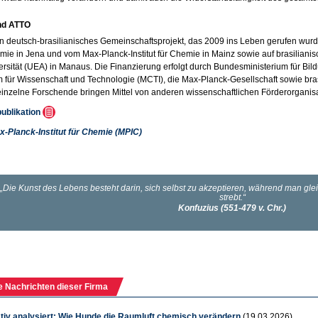
nd ATTO
in deutsch-brasilianisches Gemeinschaftsprojekt, das 2009 ins Leben gerufen wurde.
ie in Jena und vom Max-Planck-Institut für Chemie in Mainz sowie auf brasiliani
ersität (UEA) in Manaus. Die Finanzierung erfolgt durch Bundesministerium für Bi
m für Wissenschaft und Technologie (MCTI), die Max-Planck-Gesellschaft sowie bra
nzelne Forschende bringen Mittel von anderen wissenschaftlichen Förderorganisa
publikation
x-Planck-Institut für Chemie (MPIC)
e Nachrichten dieser Firma
ativ analysiert: Wie Hunde die Raumluft chemisch verändern
(19.03.2026)