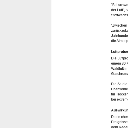
"Bei schwe
der Luft",
Stoffwechs
"Zwischen 
zurückzuke
Jahrhunder
die Atmos
Luftprobe
Die Luftpr
einem 80 M
Waldluft i
Gaschromat
Die Studie
Enantiomer
für Trocke
bei extrem
Auswirkun
Diese chem
Ereignisse
dem Regenw