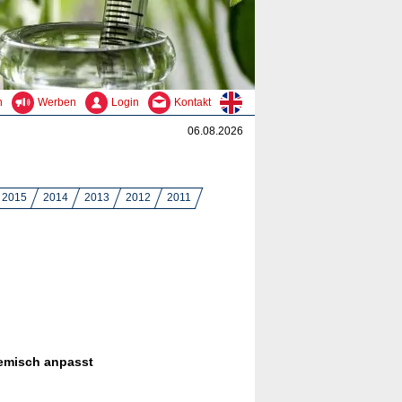
n
Werben
Login
Kontakt
06.08.2026
2015
2014
2013
2012
2011
hemisch anpasst