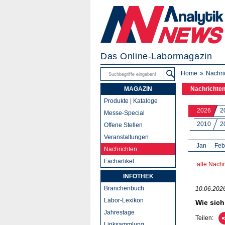
Das Online-Labormagazin
Home
Nachri
MAGAZIN
Nachrichte
Produkte | Kataloge
2026
2
Messe-Special
2010
2
Offene Stellen
Veranstaltungen
Jan
Feb
Nachrichten
Fachartikel
alle Nachr
INFOTHEK
Branchenbuch
10.06.202
Labor-Lexikon
Wie sich
Jahrestage
Teilen:
Linksammlung