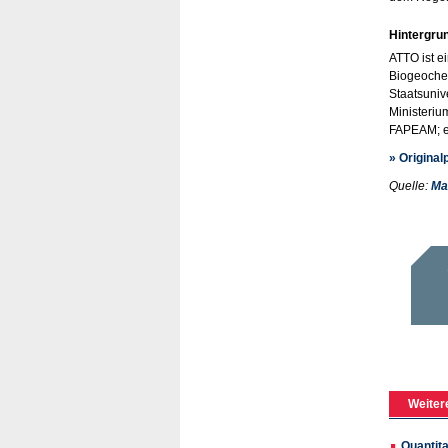
Hintergru
ATTO ist e
Biogeochem
Staatsuniv
Ministeriu
FAPEAM; ei
» Original
Quelle:
Ma
Weiter
Quantit