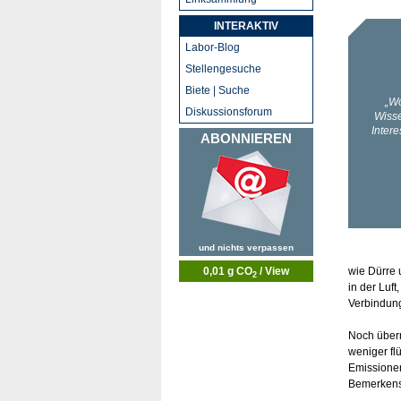
INTERAKTIV
Labor-Blog
Stellengesuche
Biete | Suche
Diskussionsforum
ABONNIEREN
und nichts verpassen
wie Dürre 
0,01 g CO
/ View
2
in der Luft
Verbindung
Noch überr
weniger fl
Emissionen
Bemerkensw