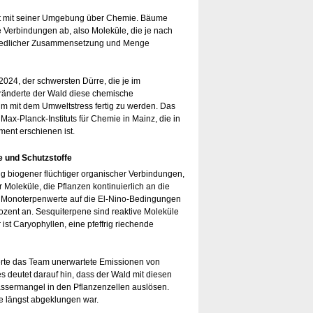
 mit seiner Umgebung über Chemie. Bäume
e Verbindungen ab, also Moleküle, die je nach
chiedlicher Zusammensetzung und Menge
024, der schwersten Dürre, die je im
änderte der Wald diese chemische
m mit dem Umweltstress fertig zu werden. Das
Max-Planck-Instituts für Chemie in Mainz, die in
ent erschienen ist.
e und Schutzstoffe
 biogener flüchtiger organischer Verbindungen,
Moleküle, die Pflanzen kontinuierlich an die
d Monoterpenwerte auf die El-Nino-Bedingungen
zent an. Sesquiterpene sind reaktive Moleküle
 ist Caryophyllen, eine pfeffrig riechende
ierte das Team unerwartete Emissionen von
 deutet darauf hin, dass der Wald mit diesen
assermangel in den Pflanzenzellen auslösen.
e längst abgeklungen war.