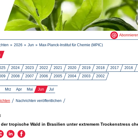
Abonniere
chten
2026
Jun
Max-Planck-Institut für Chemie (MPIC)
n
025
2024
2023
2022
2021
2020
2019
2018
2017
2016
009
2008
2007
2006
2005
2004
2003
2002
Mrz
Apr
Mai
Jun
Jul
ichten
Nachrichten veröffentlichen
6
 der tropische Wald in Brasilien unter extremem Trockenstress c