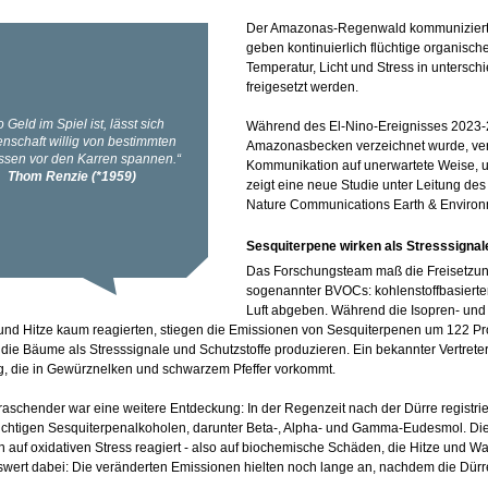
Der Amazonas-Regenwald kommuniziert
geben kontinuierlich flüchtige organisch
Temperatur, Licht und Stress in unters
freigesetzt werden.
Während des El-Nino-Ereignisses 2023-2
Amazonasbecken verzeichnet wurde, ver
Kommunikation auf unerwartete Weise, u
zeigt eine neue Studie unter Leitung des 
Nature Communications Earth & Environm
Sesquiterpene wirken als Stresssignal
Das Forschungsteam maß die Freisetzung
sogenannter BVOCs: kohlenstoffbasierter 
Luft abgeben. Während die Isopren- un
und Hitze kaum reagierten, stiegen die Emissionen von Sesquiterpenen um 122 Pro
, die Bäume als Stresssignale und Schutzstoffe produzieren. Ein bekannter Vertreter
, die in Gewürznelken und schwarzem Pfeffer vorkommt.
aschender war eine weitere Entdeckung: In der Regenzeit nach der Dürre registr
üchtigen Sesquiterpenalkoholen, darunter Beta-, Alpha- und Gamma-Eudesmol. Dies
 auf oxidativen Stress reagiert - also auf biochemische Schäden, die Hitze und W
ert dabei: Die veränderten Emissionen hielten noch lange an, nachdem die Dürr