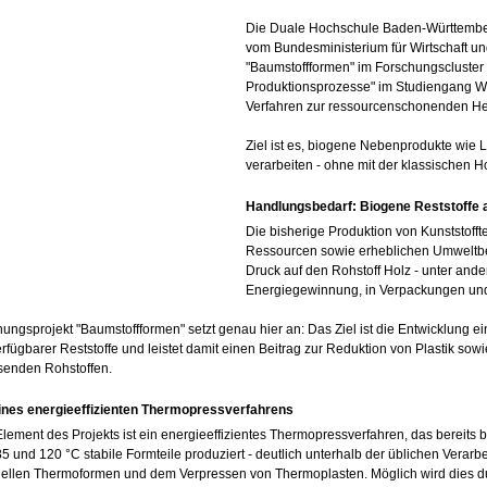
Die Duale Hochschule Baden-Württembe
vom Bundesministerium für Wirtschaft un
"Baumstoffformen" im Forschungscluster 
Produktionsprozesse" im Studiengang Wi
Verfahren zur ressourcenschonenden Her
Ziel ist es, biogene Nebenprodukte wie 
verarbeiten - ohne mit der klassischen H
Handlungsbedarf: Biogene Reststoffe 
Die bisherige Produktion von Kunststoffte
Ressourcen sowie erheblichen Umweltbe
Druck auf den Rohstoff Holz - unter and
Energiegewinnung, in Verpackungen un
ungsprojekt "Baumstoffformen" setzt genau hier an: Das Ziel ist die Entwicklung e
erfügbarer Reststoffe und leistet damit einen Beitrag zur Reduktion von Plastik so
enden Rohstoffen.
ines energieeffizienten Thermopressverfahrens
Element des Projekts ist ein energieeffizientes Thermopressverfahren, das bereits
5 und 120 °C stabile Formteile produziert - deutlich unterhalb der üblichen Verar
ellen Thermoformen und dem Verpressen von Thermoplasten. Möglich wird dies d