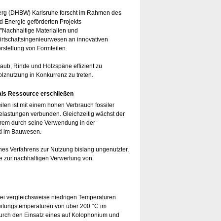
rg (DHBW) Karlsruhe forscht im Rahmen des
d Energie geförderten Projekts
"Nachhaltige Materialien und
rtschaftsingenieurwesen an innovativen
stellung von Formteilen.
Laub, Rinde und Holzspäne effizient zu
olznutzung in Konkurrenz zu treten.
als Ressource erschließen
ilen ist mit einem hohen Verbrauch fossiler
lastungen verbunden. Gleichzeitig wächst der
erem durch seine Verwendung in der
d im Bauwesen.
ines Verfahrens zur Nutzung bislang ungenutzter,
wie zur nachhaltigen Verwertung von
 bei vergleichsweise niedrigen Temperaturen
beitungstemperaturen von über 200 °C im
urch den Einsatz eines auf Kolophonium und