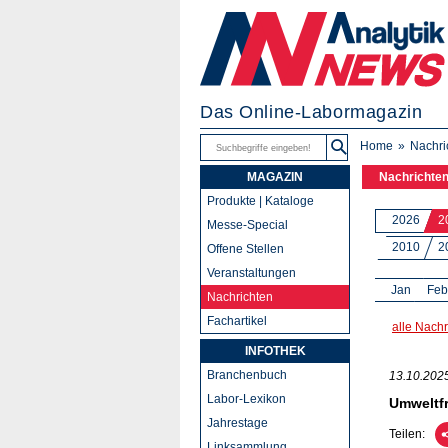
Das Online-Labormagazin
Home
Nachri
MAGAZIN
Nachrichte
Produkte | Kataloge
2026
2
Messe-Special
2010
2
Offene Stellen
Veranstaltungen
Jan
Feb
Nachrichten
Fachartikel
alle Nachr
INFOTHEK
Branchenbuch
13.10.202
Labor-Lexikon
Umweltfr
Jahrestage
Teilen:
Linksammlung