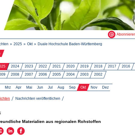
Abonniere
chten
2025
Okt
Duale Hochschule Baden-Württemberg
n
025
2024
2023
2022
2021
2020
2019
2018
2017
2016
009
2008
2007
2006
2005
2004
2003
2002
Mrz
Apr
Mai
Jun
Jul
Aug
Sep
Okt
Nov
Dez
ichten
Nachrichten veröffentlichen
5
eundliche Materialien aus regionalen Rohstoffen