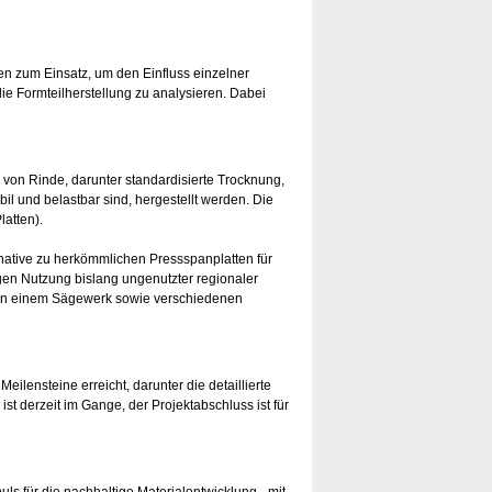
n zum Einsatz, um den Einfluss einzelner
ie Formteilherstellung zu analysieren. Dabei
on Rinde, darunter standardisierte Trocknung,
bil und belastbar sind, hergestellt werden. Die
latten).
native zu herkömmlichen Pressspanplatten für
en Nutzung bislang ungenutzter regionaler
von einem Sägewerk sowie verschiedenen
eilensteine erreicht, darunter die detaillierte
st derzeit im Gange, der Projektabschluss ist für
s für die nachhaltige Materialentwicklung - mit