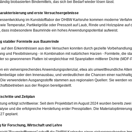
tändig biobasierten Bindemittels, das sich bei Bedarf wieder lösen lässt.
harakterisierung und erste Versuchsergebnisse
zessentwicklung im Kunststofflabor der DHBW Karlsruhe kommen moderne Verfahre
wie Temperatur, Partikelgröße oder Presszeit auf Laub, Rinde und Holzspäne auf d
h, dass insbesondere Baumrinde ein hohes Anwendungspotential aufweist.
g stabiler Formteile aus Baumrinde
auf den Erkenntnissen aus den Versuchen konnten durch gezielte Vorbehandlung v
ng und Flexibilisierung - in Kombination mit natürlichen Harzen - Formteile, die sta
 der so gewonnenen Platten ist vergleichbar mit Spanplatten mittlerer Dichte (MDF-P
en ein vielversprechendes Anwendungspotenzial, etwa als umweltfreundliche Alter
enbeläge oder den Innenausbau, und verdeutlichen die Chancen einer nachhaltig
. Die verwendeten Ausgangsstoffe stammen aus regionalen Quellen: Sie werden 
chaftsbetrieben aus der Region bereitgestellt.
tschritte und Zeitplan
ng erfolgt schrittweise: Seit dem Projektstart im August 2024 wurden bereits zwei M
lyse und die erfolgreiche Herstellung erster Pressplatten. Die Materialoptimierung i
27 geplant.
 für Forschung, Wirtschaft und Lehre
ojekt "Baumstoffformen" schafft die DHBW Karlsruhe einen vielversprechenden Impul