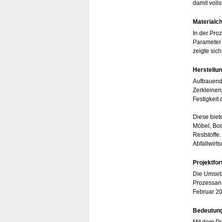
damit volls
Materialc
In der Pro
Parameter 
zeigte sic
Herstellun
Aufbauend 
Zerkleineru
Festigkeit
Diese biet
Möbel, Bod
Reststoffe
Abfallwirts
Projektfor
Die Umsetzu
Prozessana
Februar 20
Bedeutung
Mit dem Pr