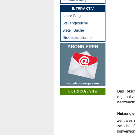
INTERAKTIV
Labor-Blog
Stellengesuche
Biete | Suche
Diskussionsforum
ABONNIEREN
und nichts verpassen
Das Forsch
0,01 g CO
/ View
2
regional v
nachwachs
Nutzung e
Zentrales 
zwischen 8
konvention