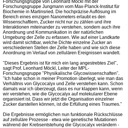
Forschungsgruppe von Leonhard Möckl mit der
Forschungsgruppe Jungmann vom Max-Planck-Institut für
Biochemie in Martinsried. Die hochpräzise Auflösung im
Bereich eines einzigen Nanometers erlaubt es den
Wissenschaftlern, Zucker nicht nur zu zählen und ihre
Interaktionen miteinander zu verstehen, sondern auch ihre
Anordnung und Kommunikation in der natürlichen
Umgebung der Zelle zu erfassen. Wie auf einer Landkarte
wird damit sichtbar, welche Dichte einzelne Zucker an
verschiedenen Stellen der Zelle haben und wie sich diese
Anordnung im Verlauf von zellulären Ereignissen wandelt.
"Dieses Ergebnis ist für mich ein lang angestrebtes Ziel",
sagt Prof. Leonhard Möckl, Leiter der MPL-
Forschungsgruppe "Physikalische Glycowissenschaften".
"Ich habe schon in meiner Promotion überlegt, wie man das
Verhältnis von Glycocalyx und Zelle verstehen kann. Schon
damals war ich überzeugt, dass es nur klappen kann, wenn
wir verstehen, wie die Glycocalyx auf molekularer Ebene
organisiert ist. Dass wir jetzt die Organisation einzelner
Zucker darstellen können, ist die Erfüllung eines Traumes."
Die Ergebnisse ermöglichen nun funktionale Rückschlüsse
auf zelluläre Prozesse - etwa wie genetische Mutationen
während der Krebsentstehung die Glycocalyx verändern -