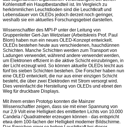
Kohlenstoff ein Hauptbestandteil ist. Im Vergleich zu
herkömmlichen Leuchtdioden sind die Leuchtkraft und
Lebensdauer von OLEDs jedoch derzeit noch geringer,
weshalb sie ein aktuelles Forschungsgebiet darstellen.
Wissenschaftler des MPI-P unter der Leitung von
Gruppenleiter Gert-Jan Wetzelaer (Arbeitskreis Prof. Paul
Blom) haben nun ein neues OLED-Konzept entwickelt.
OLEDs bestehen heute aus verschiedenen, hauchdünnen
Schichten. Manche Schichten werden zum Transport von
Ladungen verwendet, während andere verwendet werden,
um Elektronen effizient in die aktive Schicht einzubringen, in
der Licht erzeugt wird. So können aktuelle OLEDs leicht aus
fünf bis sieben Schichten bestehen. Die Forscher haben nun
eine OLED entwickelt, die nur aus einer einzigen Schicht
besteht, die über zwei Elektroden mit Strom versorgt wird.
Dies vereinfacht die Herstellung von OLEDs und ebnet den
Weg für druckbare Displays.
Mit ihrem ersten Prototyp konnten die Mainzer
Wissenschaftler zeigen, dass sie mit einer Spannung von
nur 2,9 Volt eine Helligkeit des emittierten Lichts von 10.000
Candela / Quadratmeter erzeugen können - das entspricht
etwa dem 100-fachen der Helligkeit moderner Bildschirme.
Das Erreichen einer so hohen Leuchtkraft bei dieser