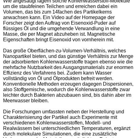
Wie angesaugt lagern solche Kohlenwasserstoff-Moleküle
um die staubfeinen Teilchen und erreichen dabei ein
Volumen, das bis zum 14fachen des Partikelkerns
anwachsen kann. Ein Video auf der Homepage der
Forscher zeigt den Auftrag von Eisenoxid-Puder auf
flüssiges Öl und die umgehende Verwandlung in eine
Masse, die per Magnet abzuheben ist. Magnetische
Eigenschaften bringt Eisenoxid von vornherein mit.
Das große Oberflächen-zu-Volumen-Verhältnis, welches
Nanopartikel bieten, und das günstige Verhältnis zur Menge
der adsorbierten Kohlenwasserstoffe tragen ebenso wie die
mehrfache Nutzbarkeit des Ausgangsmaterials zur enormen
Effizienz des Verfahrens bei. Zudem kann Wasser
vollständig von Öl und Ölprodukten befreit werden.
Konventionelle Methoden erzeugen dagegen Dispersionen,
also Stoffgemische, wodurch die Kohlenwasserstoffe zwar
leichter durch Bakterien abzubauen sind, bis dahin aber im
Meerwasser bleiben.
Die Forschungen umfassten neben der Herstellung und
Charakterisierung der Partikel auch Experimente mit
verschiedenen Kohlenwasserstoffen, Modell- und
Realwässern bei unterschiedlichen Temperaturen, ergänzt
durch molekulare Simulationen, die eine zusätzliche