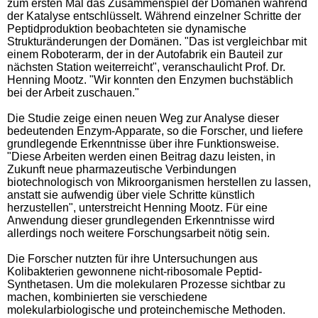
zum ersten Mal das Zusammenspiel der Domänen während
der Katalyse entschlüsselt. Während einzelner Schritte der
Peptidproduktion beobachteten sie dynamische
Strukturänderungen der Domänen. "Das ist vergleichbar mit
einem Roboterarm, der in der Autofabrik ein Bauteil zur
nächsten Station weiterreicht", veranschaulicht Prof. Dr.
Henning Mootz. "Wir konnten den Enzymen buchstäblich
bei der Arbeit zuschauen."
Die Studie zeige einen neuen Weg zur Analyse dieser
bedeutenden Enzym-Apparate, so die Forscher, und liefere
grundlegende Erkenntnisse über ihre Funktionsweise.
"Diese Arbeiten werden einen Beitrag dazu leisten, in
Zukunft neue pharmazeutische Verbindungen
biotechnologisch von Mikroorganismen herstellen zu lassen,
anstatt sie aufwendig über viele Schritte künstlich
herzustellen", unterstreicht Henning Mootz. Für eine
Anwendung dieser grundlegenden Erkenntnisse wird
allerdings noch weitere Forschungsarbeit nötig sein.
Die Forscher nutzten für ihre Untersuchungen aus
Kolibakterien gewonnene nicht-ribosomale Peptid-
Synthetasen. Um die molekularen Prozesse sichtbar zu
machen, kombinierten sie verschiedene
molekularbiologische und proteinchemische Methoden.