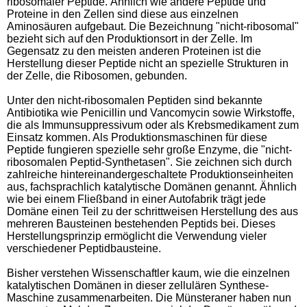
ribosomaler Peptide. Ähnlich wie andere Peptide und
Proteine in den Zellen sind diese aus einzelnen
Aminosäuren aufgebaut. Die Bezeichnung "nicht-ribosomal"
bezieht sich auf den Produktionsort in der Zelle. Im
Gegensatz zu den meisten anderen Proteinen ist die
Herstellung dieser Peptide nicht an spezielle Strukturen in
der Zelle, die Ribosomen, gebunden.
Unter den nicht-ribosomalen Peptiden sind bekannte
Antibiotika wie Penicillin und Vancomycin sowie Wirkstoffe,
die als Immunsuppressivum oder als Krebsmedikament zum
Einsatz kommen. Als Produktionsmaschinen für diese
Peptide fungieren spezielle sehr große Enzyme, die "nicht-
ribosomalen Peptid-Synthetasen". Sie zeichnen sich durch
zahlreiche hintereinandergeschaltete Produktionseinheiten
aus, fachsprachlich katalytische Domänen genannt. Ähnlich
wie bei einem Fließband in einer Autofabrik trägt jede
Domäne einen Teil zu der schrittweisen Herstellung des aus
mehreren Bausteinen bestehenden Peptids bei. Dieses
Herstellungsprinzip ermöglicht die Verwendung vieler
verschiedener Peptidbausteine.
Bisher verstehen Wissenschaftler kaum, wie die einzelnen
katalytischen Domänen in dieser zellulären Synthese-
Maschine zusammenarbeiten. Die Münsteraner haben nun