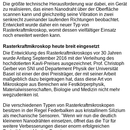
Die größte technische Herausforderung war dabei, ein Gerät
zu realisieren, das einen Nanodraht über der Oberfläche
scannen kann und gleichzeitig seine Vibration in zwei
senkrecht zueinander laufenden Richtungen beobachtet.
Entwickelt wurde daher ein neuer Typ von
Rasterkraftmikroskop, womit dessen vielfältiger Einsatz
noch erweitert werden kann.
Rasterkraftmikroskop heute breit eingesetzt
Die Entwicklung des Rasterkraftmikroskops vor 30 Jahren
wurde Anfang September 2016 mit der Verleihung des
hochdotierten Kavli-Preises ausgezeichnet. Prof. Christoph
Gerber von SNI und Departement Physik der Universität
Basel ist einer der drei Preisträger, der mit seiner Arbeit
maßgeblich dazu beigetragen hat, dass diese Art von
Mikroskopie aus Bereichen wie Festkörperphysik,
Materialwissenschaften, Biologie und Medizin nicht mehr
wegzudenken ist.
Die verschiedenen Typen von Rasterkraftmikroskopen
besitzen in der Regel Federbalken aus kristallinem Silizium
als mechanische Sensoren. "Wenn wir nun die deutlich
kleineren Nanodrähten einsetzen, öffnet das die Tür für
weitere Verbesserungen dieser enorm erfolgreichen