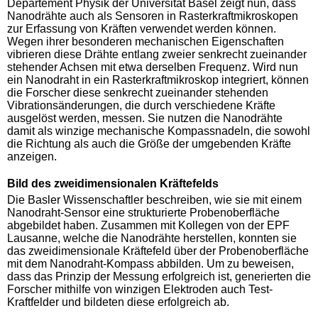
Departement Physik der Universität Basel zeigt nun, dass
Nanodrähte auch als Sensoren in Rasterkraftmikroskopen
zur Erfassung von Kräften verwendet werden können.
Wegen ihrer besonderen mechanischen Eigenschaften
vibrieren diese Drähte entlang zweier senkrecht zueinander
stehender Achsen mit etwa derselben Frequenz. Wird nun
ein Nanodraht in ein Rasterkraftmikroskop integriert, können
die Forscher diese senkrecht zueinander stehenden
Vibrationsänderungen, die durch verschiedene Kräfte
ausgelöst werden, messen. Sie nutzen die Nanodrähte
damit als winzige mechanische Kompassnadeln, die sowohl
die Richtung als auch die Größe der umgebenden Kräfte
anzeigen.
Bild des zweidimensionalen Kräftefelds
Die Basler Wissenschaftler beschreiben, wie sie mit einem
Nanodraht-Sensor eine strukturierte Probenoberfläche
abgebildet haben. Zusammen mit Kollegen von der EPF
Lausanne, welche die Nanodrähte herstellen, konnten sie
das zweidimensionale Kräftefeld über der Probenoberfläche
mit dem Nanodraht-Kompass abbilden. Um zu beweisen,
dass das Prinzip der Messung erfolgreich ist, generierten die
Forscher mithilfe von winzigen Elektroden auch Test-
Kraftfelder und bildeten diese erfolgreich ab.