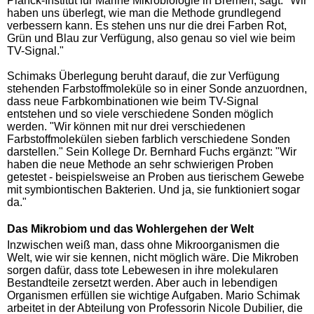
Planck-Institut für Marine Mikrobiologie in Bremen, sagt: "Wir
haben uns überlegt, wie man die Methode grundlegend
verbessern kann. Es stehen uns nur die drei Farben Rot,
Grün und Blau zur Verfügung, also genau so viel wie beim
TV-Signal."
Schimaks Überlegung beruht darauf, die zur Verfügung
stehenden Farbstoffmoleküle so in einer Sonde anzuordnen,
dass neue Farbkombinationen wie beim TV-Signal
entstehen und so viele verschiedene Sonden möglich
werden. "Wir können mit nur drei verschiedenen
Farbstoffmolekülen sieben farblich verschiedene Sonden
darstellen." Sein Kollege Dr. Bernhard Fuchs ergänzt: "Wir
haben die neue Methode an sehr schwierigen Proben
getestet - beispielsweise an Proben aus tierischem Gewebe
mit symbiontischen Bakterien. Und ja, sie funktioniert sogar
da."
Das Mikrobiom und das Wohlergehen der Welt
Inzwischen weiß man, dass ohne Mikroorganismen die
Welt, wie wir sie kennen, nicht möglich wäre. Die Mikroben
sorgen dafür, dass tote Lebewesen in ihre molekularen
Bestandteile zersetzt werden. Aber auch in lebendigen
Organismen erfüllen sie wichtige Aufgaben. Mario Schimak
arbeitet in der Abteilung von Professorin Nicole Dubilier, die