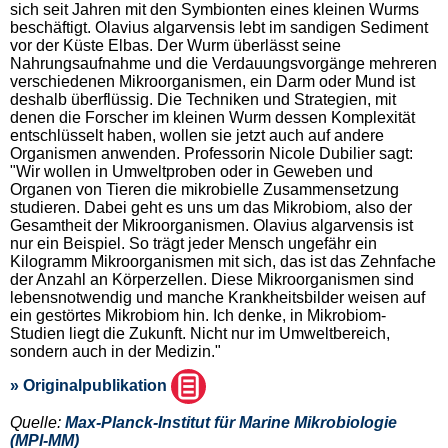
sich seit Jahren mit den Symbionten eines kleinen Wurms
beschäftigt. Olavius algarvensis lebt im sandigen Sediment
vor der Küste Elbas. Der Wurm überlässt seine
Nahrungsaufnahme und die Verdauungsvorgänge mehreren
verschiedenen Mikroorganismen, ein Darm oder Mund ist
deshalb überflüssig. Die Techniken und Strategien, mit
denen die Forscher im kleinen Wurm dessen Komplexität
entschlüsselt haben, wollen sie jetzt auch auf andere
Organismen anwenden. Professorin Nicole Dubilier sagt:
"Wir wollen in Umweltproben oder in Geweben und
Organen von Tieren die mikrobielle Zusammensetzung
studieren. Dabei geht es uns um das Mikrobiom, also der
Gesamtheit der Mikroorganismen. Olavius algarvensis ist
nur ein Beispiel. So trägt jeder Mensch ungefähr ein
Kilogramm Mikroorganismen mit sich, das ist das Zehnfache
der Anzahl an Körperzellen. Diese Mikroorganismen sind
lebensnotwendig und manche Krankheitsbilder weisen auf
ein gestörtes Mikrobiom hin. Ich denke, in Mikrobiom-
Studien liegt die Zukunft. Nicht nur im Umweltbereich,
sondern auch in der Medizin."
» Originalpublikation
Quelle:
Max-Planck-Institut für Marine Mikrobiologie
(MPI-MM)