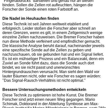
"Fingerabdrucks" darstellen und genau nur an diesen
binden. Sollen die Zellen rot aufleuchten, hängen die
Forscher der Sonde einen roten Farbstoff an.
Die Nadel im Heuhaufen finden
Diese Technik ist seit Jahren weltweit etabliert und
erfolgreich. Leider stoßen die Forscher aber schnell an
deren Grenzen, wenn es gilt, in einem Zellgemisch wenige
einzelne Zellen nachzuweisen. Die Bremer Forscher haben
nun diese Methode verfeinert und empfindlicher gemacht.
Die klassische Analyse beruht darauf, nacheinander jeweils
eine spezifische Sonde auf die Zellen zu geben und
nachzuschauen, ob sie gebunden hat und ein Signal liefert.
Es ist ein mühseliger Prozess und ein Balanceakt, denn ein
Zuviel an Sonde führt dazu, dass die Sonde auch dort
bindet, wo sie nicht passt und unerwünschtes
Hintergrundrauschen verursacht. Man sieht den Wald vor
lauter Bäumen nicht, oder wie Forscher es sagen würden:
"Das Signal-Rausch-Verhältnis ist nicht optimal."
Bessere Untersuchungsmethoden entwickeln
Diese Technik zu optimieren ist hohe Kunst. Die Bremer
Forscher sind jetzt einen neuen Weg gegangen. Mario
Schimak, Doktorand in der Abteilung Symbiose am Max-