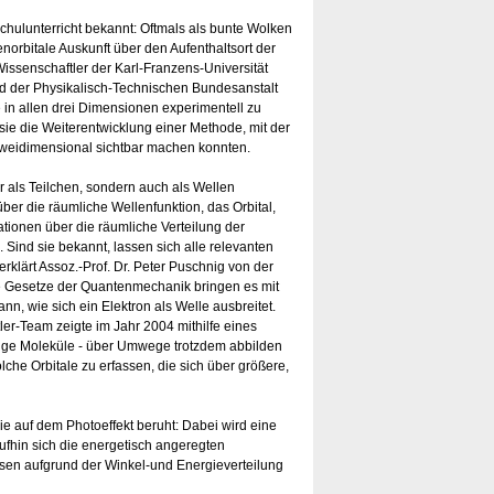
Schulunterricht bekannt: Oftmals als bunte Wolken
enorbitale Auskunft über den Aufenthaltsort der
ssenschaftler der Karl-Franzens-Universität
d der Physikalisch-Technischen Bundesanstalt
 in allen drei Dimensionen experimentell zu
sie die Weiterentwicklung einer Methode, mit der
 zweidimensional sichtbar machen konnten.
r als Teilchen, sondern auch als Wellen
über die räumliche Wellenfunktion, das Orbital,
ationen über die räumliche Verteilung der
 Sind sie bekannt, lassen sich alle relevanten
erklärt Assoz.-Prof. Dr. Peter Puschnig von der
ie Gesetze der Quantenmechanik bringen es mit
nn, wie sich ein Elektron als Welle ausbreitet.
er-Team zeigte im Jahr 2004 mithilfe eines
omige Moleküle - über Umwege trotzdem abbilden
che Orbitale zu erfassen, die sich über größere,
e auf dem Photoeffekt beruht: Dabei wird eine
aufhin sich die energetisch angeregten
ssen aufgrund der Winkel-und Energieverteilung