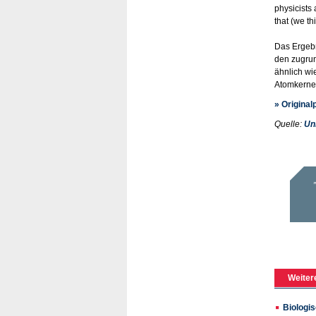
physicists 
that (we t
Das Ergebn
den zugrun
ähnlich wi
Atomkernen
» Original
Quelle:
Un
Weiter
Biologi