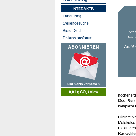
INTERAKTIV
Labor-Blog
Stellengesuche
Biete | Suche
Diskussionsforum
ABONNIEREN
und nichts verpassen
0,01 g CO
/ View
2
hochenerge
lässt. Run
komplexe M
Für ihre M
Molekülsch
Elektronen
Rückschlüs