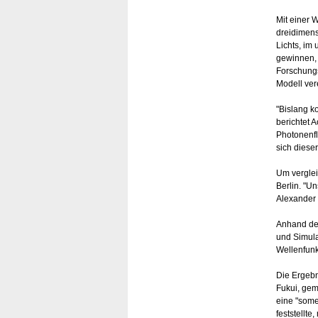
Mit einer 
dreidimens
Lichts, im
gewinnen, 
Forschungs
Modell ver
"Bislang k
berichtet 
Photonenfl
sich diese
Um verglei
Berlin. "Un
Alexander 
Anhand de
und Simula
Wellenfunk
Die Ergebn
Fukui, gem
eine "some
feststellte