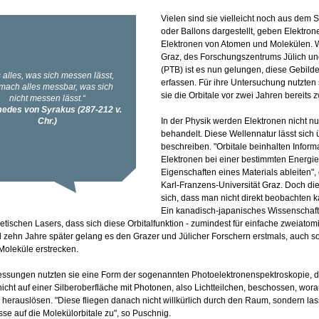
Vielen sind sie vielleicht noch aus dem 
oder Ballons dargestellt, geben Elektron
Elektronen von Atomen und Molekülen. Wi
Graz, des Forschungszentrums Jülich un
(PTB) ist es nun gelungen, diese Gebilde
erfassen. Für ihre Untersuchung nutzten 
sie die Orbitale vor zwei Jahren bereits
In der Physik werden Elektronen nicht nu
behandelt. Diese Wellennatur lässt sich 
beschreiben. "Orbitale beinhalten Inform
Elektronen bei einer bestimmten Energie.
Eigenschaften eines Materials ableiten", 
Karl-Franzens-Universität Graz. Doch d
sich, dass man nicht direkt beobachten ka
Ein kanadisch-japanisches Wissenschaftl
tischen Lasers, dass sich diese Orbitalfunktion - zumindest für einfache zweiat
d zehn Jahre später gelang es den Grazer und Jülicher Forschern erstmals, auch sol
oleküle erstrecken.
essungen nutzten sie eine Form der sogenannten Photoelektronenspektroskopie, di
icht auf einer Silberoberfläche mit Photonen, also Lichtteilchen, beschossen, wor
 herauslösen. "Diese fliegen danach nicht willkürlich durch den Raum, sondern la
se auf die Molekülorbitale zu", so Puschnig.