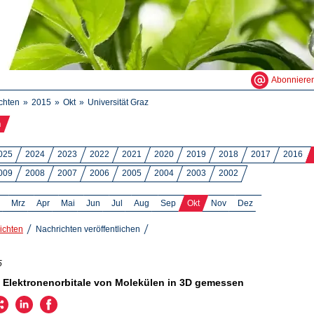
Abonniere
chten
2015
Okt
Universität Graz
n
025
2024
2023
2022
2021
2020
2019
2018
2017
2016
009
2008
2007
2006
2005
2004
2003
2002
Mrz
Apr
Mai
Jun
Jul
Aug
Sep
Okt
Nov
Dez
ichten
Nachrichten veröffentlichen
5
 Elektronenorbitale von Molekülen in 3D gemessen