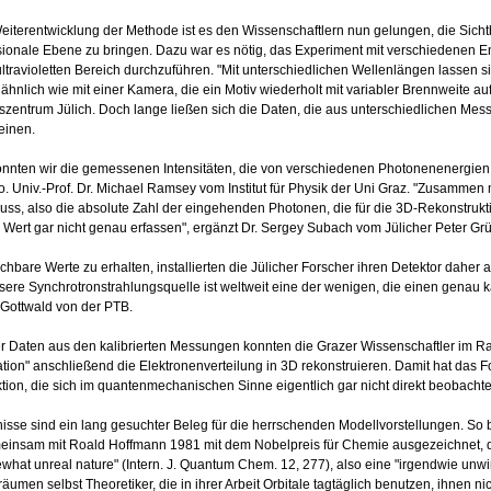
Weiterentwicklung der Methode ist es den Wissenschaftlern nun gelungen, die Sichtb
ionale Ebene zu bringen. Dazu war es nötig, das Experiment mit verschiedenen 
 ultravioletten Bereich durchzuführen. "Mit unterschiedlichen Wellenlängen lassen 
ähnlich wie mit einer Kamera, die ein Motiv wiederholt mit variabler Brennweite auf
zentrum Jülich. Doch lange ließen sich die Daten, die aus unterschiedlichen Mes
einen.
onnten wir die gemessenen Intensitäten, die von verschiedenen Photonenenergien h
Ao. Univ.-Prof. Dr. Michael Ramsey vom Institut für Physik der Uni Graz. "Zusammen 
uss, also die absolute Zahl der eingehenden Photonen, die für die 3D-Rekonstrukt
r Wert gar nicht genau erfassen", ergänzt Dr. Sergey Subach vom Jülicher Peter Grün
chbare Werte zu erhalten, installierten die Jülicher Forscher ihren Detektor daher
sere Synchrotronstrahlungsquelle ist weltweit eine der wenigen, die einen genau kali
Gottwald von der PTB.
r Daten aus den kalibrierten Messungen konnten die Grazer Wissenschaftler im
tion" anschließend die Elektronenverteilung in 3D rekonstruieren. Damit hat das F
tion, die sich im quantenmechanischen Sinne eigentlich gar nicht direkt beobachte
isse sind ein lang gesuchter Beleg für die herrschenden Modellvorstellungen. So b
einsam mit Roald Hoffmann 1981 mit dem Nobelpreis für Chemie ausgezeichnet, 
what unreal nature" (Intern. J. Quantum Chem. 12, 277), also eine "irgendwie unw
, räumen selbst Theoretiker, die in ihrer Arbeit Orbitale tagtäglich benutzen, ihnen nich