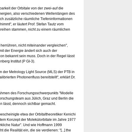
arkeit der Orbitale von der zwei-auf die
Energien, also verschiedenen Wellenlängen des
sich zusätzliche räumliche Tiefeninformationen
nimmt", er läutert Prof. Stefan Tautz vom
sreihen stammen, nicht zu einem räumlichen
errühren, nicht miteinander vergleichen",
mit der Energie ändert sich auch der
ion bekannt sein muss. Doch in der Regel lässt
berg Institut (P GI-3).
 an der Metrology Light Source (MLS) der PTB in
brierten Photonenfluss bereitstellt", erklärt Dr.
 Rahmen des Forschungsschwerpunkts "Modelle
orschungsteam aus Jülich, Graz und Berlin die
n lässt, dennoch sichtbar gemacht.
escheinigte etwa der Orbitaltheoretiker Kenichi
dem Konzept der Molekülorbitale im Jahre 1977
irkliche Natur". Und wie Hoffmann 1999
t die Realität ein, die sie verdienen: "[...] the