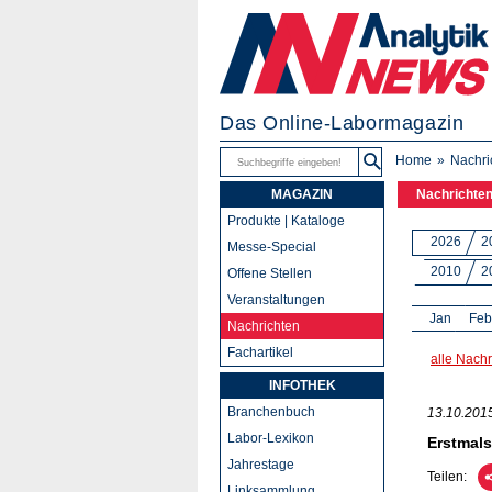
Das Online-Labormagazin
Home
Nachri
MAGAZIN
Nachrichte
Produkte | Kataloge
2026
2
Messe-Special
2010
2
Offene Stellen
Veranstaltungen
Jan
Feb
Nachrichten
Fachartikel
alle Nachr
INFOTHEK
Branchenbuch
13.10.201
Labor-Lexikon
Erstmals
Jahrestage
Teilen:
Linksammlung