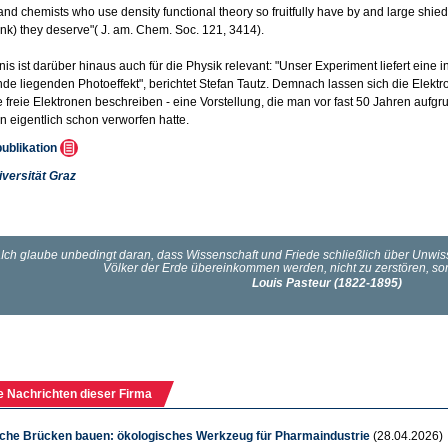
and chemists who use density functional theory so fruitfully have by and large shied aw
hink) they deserve"( J. am. Chem. Soc. 121, 3414).
is ist darüber hinaus auch für die Physik relevant: "Unser Experiment liefert eine 
de liegenden Photoeffekt", berichtet Stefan Tautz. Demnach lassen sich die Elektr
e freie Elektronen beschreiben - eine Vorstellung, die man vor fast 50 Jahren a
 eigentlich schon verworfen hatte.
publikation
iversität Graz
e Nachrichten dieser Firma
sche Brücken bauen: ökologisches Werkzeug für Pharmaindustrie
(28.04.2026)