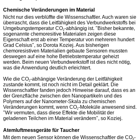
Chemische Veränderungen im Material
Nicht nur dies verblüffte die Wissenschaftler. Auch waren sie
überrascht, dass die Leitfähigkeit des Verbundwerkstoffs bei
Umgebungstemperatur CO
-abhängig ist. "Bisher bekannte,
2
sogenannte chemoresitive Materialen zeigen diese
Eigenschaft erst ab einer Temperatur von mehreren hundert
Grad Celsius", so Dorota Koziej. Aus bisherigen
chemoresistiven Materialien gebaute Sensoren mussten
deswegen auf eine hohe Betriebstemperatur geheizt
werden. Beim neuen Verbundwerkstoff ist dies nicht nötig,
was die Anwendung deutlich erleichtert.
Wie die CO
-abhängige Veränderung der Leitfähigkeit
2
zustande kommt, ist noch nicht im Detail geklärt. Die
Wissenschaftler fanden jedoch Hinweise darauf, dass es an
der Grenzfläche zwischen den Nanopartikeln und des
Polymers auf der Nanometer-Skala zu chemischen
Veränderungen kommt, wenn CO
-Moleküle anwesend sind.
2
"Wir vermuten, dass diese Effekte die Mobilität der
geladenen Teilchen im Material verändern", so Koziej.
Atemluftmessgeräte für Taucher
Mit dem neuen Sensor können die Wissenschaftler die CO
-
2