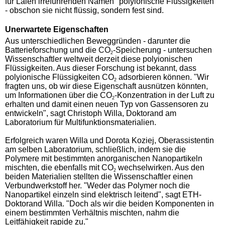
für Laien irreführenden Namen "polyionische Flüssigkeiten"
- obschon sie nicht flüssig, sondern fest sind.
Unerwartete Eigenschaften
Aus unterschiedlichen Beweggründen - darunter die
Batterieforschung und die CO
-Speicherung - untersuchen
2
Wissenschaftler weltweit derzeit diese polyionischen
Flüssigkeiten. Aus dieser Forschung ist bekannt, dass
polyionische Flüssigkeiten CO
adsorbieren können. "Wir
2
fragten uns, ob wir diese Eigenschaft ausnützen könnten,
um Informationen über die CO
-Konzentration in der Luft zu
2
erhalten und damit einen neuen Typ von Gassensoren zu
entwickeln", sagt Christoph Willa, Doktorand am
Laboratorium für Multifunktionsmaterialien.
Erfolgreich waren Willa und Dorota Koziej, Oberassistentin
am selben Laboratorium, schließlich, indem sie die
Polymere mit bestimmten anorganischen Nanopartikeln
mischten, die ebenfalls mit CO
wechselwirken. Aus den
2
beiden Materialien stellten die Wissenschaftler einen
Verbundwerkstoff her. "Weder das Polymer noch die
Nanopartikel einzeln sind elektrisch leitend", sagt ETH-
Doktorand Willa. "Doch als wir die beiden Komponenten in
einem bestimmten Verhältnis mischten, nahm die
Leitfähigkeit rapide zu."