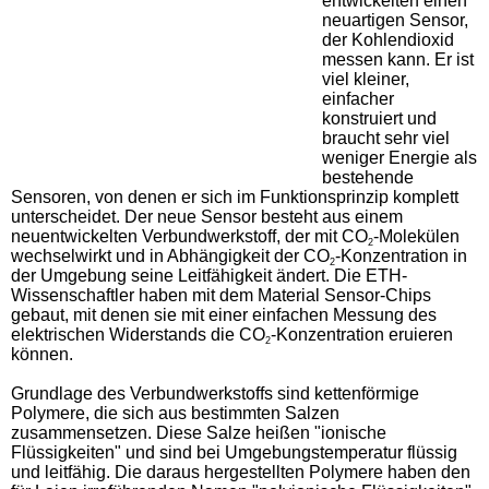
entwickelten einen
neuartigen Sensor,
der Kohlendioxid
messen kann. Er ist
viel kleiner,
einfacher
konstruiert und
braucht sehr viel
weniger Energie als
bestehende
Sensoren, von denen er sich im Funktionsprinzip komplett
unterscheidet. Der neue Sensor besteht aus einem
neuentwickelten Verbundwerkstoff, der mit CO
-Molekülen
2
wechselwirkt und in Abhängigkeit der CO
-Konzentration in
2
der Umgebung seine Leitfähigkeit ändert. Die ETH-
Wissenschaftler haben mit dem Material Sensor-Chips
gebaut, mit denen sie mit einer einfachen Messung des
elektrischen Widerstands die CO
-Konzentration eruieren
2
können.
Grundlage des Verbundwerkstoffs sind kettenförmige
Polymere, die sich aus bestimmten Salzen
zusammensetzen. Diese Salze heißen "ionische
Flüssigkeiten" und sind bei Umgebungstemperatur flüssig
und leitfähig. Die daraus hergestellten Polymere haben den