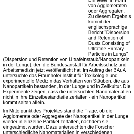
Einheiten in Form
von Agglomeraten
oder Aggregaten.
Zu diesem Ergebnis
kommt der
englischsprachige
Bericht "Dispersion
and Retention of
Dusts Consisting of
Ultrafine Primary
Particles in Lungs"
(Dispersion und Retention von Ultrafeinstaub/Nanopartikeln
in der Lunge), den die Bundesanstalt für Arbeitsschutz und
Arbeitsmedizin jetzt veröffentlicht hat. Im Auftrag der BAuA
untersuchte das Fraunhofer Institut für Toxikologie und
experimentelle Medizin das Verhalten von Stäuben, die aus
Nanopartikeln bestanden, in der Lunge und in Zellkultur. Die
Experimente zeigen, dass die untersuchten Nanomaterialien
nicht in ihre Einzelbestandteile zerfallen - ein Nanopartikel
kommt selten allein.
Im Mittelpunkt des Projektes stand die Frage, ob die
Agglomerate oder Aggregate der Nanopartikel in der Lunge
wieder in einzelne Partikel zerfallen, nachdem sie
eingeatmet wurden. Dazu untersuchten die Forscher
unterschiedliche Nanomaterialien in verschiedenen