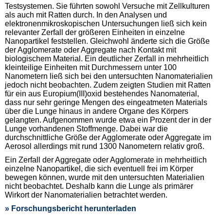
Testsystemen. Sie führten sowohl Versuche mit Zellkulturen
als auch mit Ratten durch. In den Analysen und
elektronenmikroskopischen Untersuchungen ließ sich kein
relevanter Zerfall der größeren Einheiten in einzelne
Nanopartikel feststellen. Gleichwohl änderte sich die Größe
der Agglomerate oder Aggregate nach Kontakt mit
biologischem Material. Ein deutlicher Zerfall in mehrheitlich
kleinteilige Einheiten mit Durchmessern unter 100
Nanometern ließ sich bei den untersuchten Nanomaterialien
jedoch nicht beobachten. Zudem zeigten Studien mit Ratten
für ein aus Europium(III)oxid bestehendes Nanomaterial,
dass nur sehr geringe Mengen des eingeatmeten Materials
über die Lunge hinaus in andere Organe des Körpers
gelangten. Aufgenommen wurde etwa ein Prozent der in der
Lunge vorhandenen Stoffmenge. Dabei war die
durchschnittliche Größe der Agglomerate oder Aggregate im
Aerosol allerdings mit rund 1300 Nanometern relativ groß.
Ein Zerfall der Aggregate oder Agglomerate in mehrheitlich
einzelne Nanopartikel, die sich eventuell frei im Körper
bewegen können, wurde mit den untersuchten Materialien
nicht beobachtet. Deshalb kann die Lunge als primärer
Wirkort der Nanomaterialien betrachtet werden.
» Forschungsbericht herunterladen