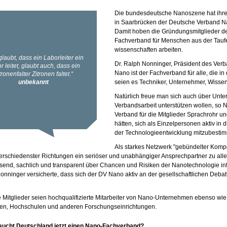
Die bundesdeutsche Nanoszene hat ihr
in Saarbrücken der Deutsche Verband Na
Damit hoben die Gründungsmitglieder de
Fachverband für Menschen aus der Taufe
wissenschaften arbeiten.
Dr. Ralph Nonninger, Präsident des Ver
Nano ist der Fachverband für alle, die in
seien es Techniker, Unternehmer, Wissensc
Natürlich freue man sich auch über Unter
Verbandsarbeit unterstützen wollen, so N
Verband für die Mitglieder Sprachrohr un
hätten, sich als Einzelpersonen aktiv in
der Technologieentwicklung mitzubesti
Als starkes Netzwerk "gebündelter Kompet
rschiedenster Richtungen ein seriöser und unabhängiger Ansprechpartner zu all
send, sachlich und transparent über Chancen und Risiken der Nanotechnologie info
onninger versicherte, dass sich der DV Nano aktiv an der gesellschaftlichen Debat
e Mitglieder seien hochqualifizierte Mitarbeiter von Nano-Unternehmen ebenso wi
ten, Hochschulen und anderen Forschungseinrichtungen.
ucht Deutschland jetzt einen Nano-Fachverband?