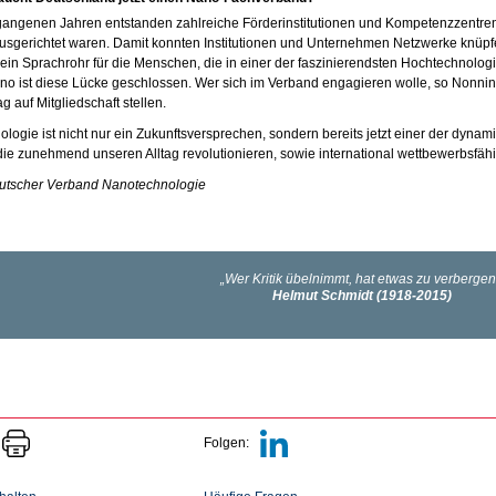
gangenen Jahren entstanden zahlreiche Förderinstitutionen und Kompetenzzentren,
usgerichtet waren. Damit konnten Institutionen und Unternehmen Netzwerke knüpfe
r ein Sprachrohr für die Menschen, die in einer der faszinierendsten Hochtechnolo
o ist diese Lücke geschlossen. Wer sich im Verband engagieren wolle, so Nonni
g auf Mitgliedschaft stellen.
logie ist nicht nur ein Zukunftsversprechen, sondern bereits jetzt einer der dyn
die zunehmend unseren Alltag revolutionieren, sowie international wettbewerbsfä
eutscher Verband Nanotechnologie
Folgen: