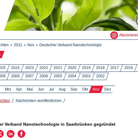
Abonniere
chten
2011
Nov
Deutscher Verband Nanotechnologie
n
025
2024
2023
2022
2021
2020
2019
2018
2017
2016
009
2008
2007
2006
2005
2004
2003
2002
Mrz
Apr
Mai
Jun
Jul
Aug
Sep
Okt
Nov
Dez
ichten
Nachrichten veröffentlichen
1
er Verband Nanotechnologie in Saarbrücken gegründet