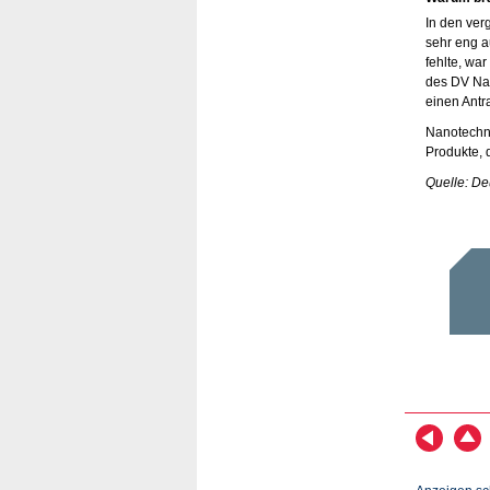
In den ver
sehr eng a
fehlte, wa
des DV Nan
einen Antra
Nanotechno
Produkte, 
Quelle: D