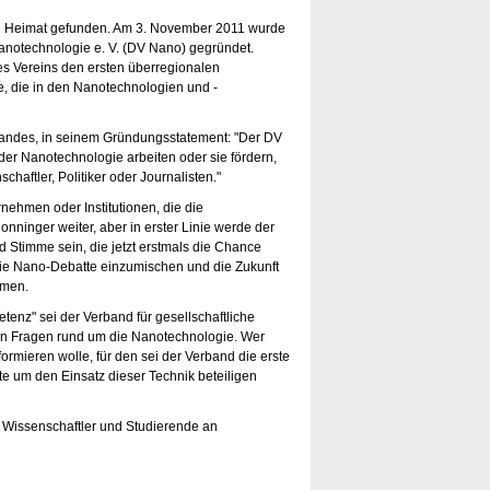
e Heimat gefunden. Am 3. November 2011 wurde
notechnologie e. V. (DV Nano) gegründet.
s Vereins den ersten überregionalen
, die in den Nanotechnologien und -
bandes, in seinem Gründungsstatement: "Der DV
 der Nanotechnologie arbeiten oder sie fördern,
haftler, Politiker oder Journalisten."
nehmen oder Institutionen, die die
onninger weiter, aber in erster Linie werde der
d Stimme sein, die jetzt erstmals die Chance
 die Nano-Debatte einzumischen und die Zukunft
mmen.
enz" sei der Verband für gesellschaftliche
en Fragen rund um die Nanotechnologie. Wer
rmieren wolle, für den sei der Verband die erste
te um den Einsatz dieser Technik beteiligen
e Wissenschaftler und Studierende an