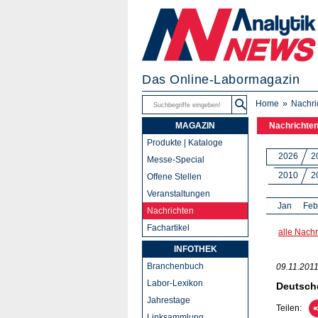
Das Online-Labormagazin
Home
Nachri
MAGAZIN
Nachrichte
Produkte | Kataloge
2026
2
Messe-Special
2010
2
Offene Stellen
Veranstaltungen
Jan
Feb
Nachrichten
Fachartikel
alle Nachr
INFOTHEK
Branchenbuch
09.11.201
Labor-Lexikon
Deutsch
Jahrestage
Teilen:
Linksammlung