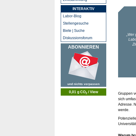
INTERAKTIV
Labor-Blog
Stellengesuche
Biete | Suche
Diskussionsforum
ABONNIEREN
und nichts verpassen
0,01 g CO
/ View
Gruppen ve
2
sich umfas
Adresse. N
werde.
Potenziell
Universitä
Warum bra