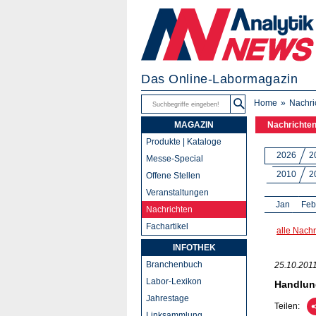
Das Online-Labormagazin
Home
Nachri
MAGAZIN
Nachrichte
Produkte | Kataloge
2026
2
Messe-Special
2010
2
Offene Stellen
Veranstaltungen
Jan
Feb
Nachrichten
Fachartikel
alle Nachr
INFOTHEK
Branchenbuch
25.10.201
Labor-Lexikon
Handlung
Jahrestage
Teilen:
Linksammlung