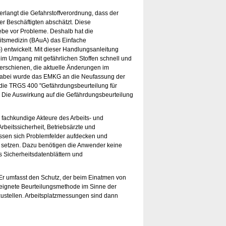
verlangt die Gefahrstoffverordnung, dass der
er Beschäftigten abschätzt. Diese
iebe vor Probleme. Deshalb hat die
eitsmedizin (BAuA) das Einfache
entwickelt. Mit dieser Handlungsanleitung
im Umgang mit gefährlichen Stoffen schnell und
2 erschienen, die aktuelle Änderungen im
 Dabei wurde das EMKG an die Neufassung der
die TRGS 400 "Gefährdungsbeurteilung für
t. Die Auswirkung auf die Gefährdungsbeurteilung
 fachkundige Akteure des Arbeits- und
rbeitssicherheit, Betriebsärzte und
assen sich Problemfelder aufdecken und
setzen. Dazu benötigen die Anwender keine
s Sicherheitsdatenblättern und
. Er umfasst den Schutz, der beim Einatmen von
geeignete Beurteilungsmethode im Sinne der
ustellen. Arbeitsplatzmessungen sind dann