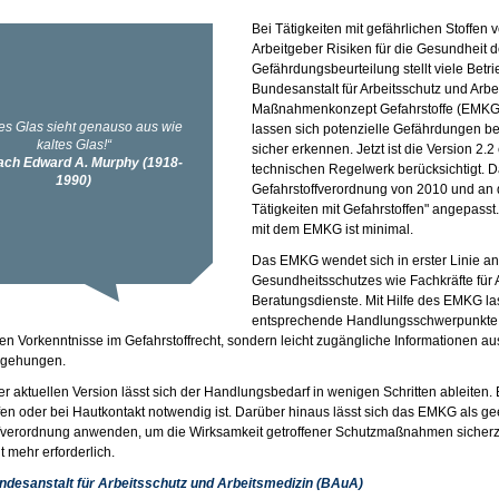
Bei Tätigkeiten mit gefährlichen Stoffen 
Arbeitgeber Risiken für die Gesundheit d
Gefährdungsbeurteilung stellt viele Betr
Bundesanstalt für Arbeitsschutz und Arb
Maßnahmenkonzept Gefahrstoffe (EMKG) 
lassen sich potenzielle Gefährdungen be
sicher erkennen. Jetzt ist die Version 2.
technischen Regelwerk berücksichtigt.
Gefahrstoffverordnung von 2010 und an 
Tätigkeiten mit Gefahrstoffen" angepass
mit dem EMKG ist minimal.
Das EMKG wendet sich in erster Linie an
Gesundheitsschutzes wie Fachkräfte für A
Beratungsdienste. Mit Hilfe des EMKG l
entsprechende Handlungsschwerpunkte 
en Vorkenntnisse im Gefahrstoffrecht, sondern leicht zugängliche Informationen au
egehungen.
er aktuellen Version lässt sich der Handlungsbedarf in wenigen Schritten ableiten
fen oder bei Hautkontakt notwendig ist. Darüber hinaus lässt sich das EMKG als 
fverordnung anwenden, um die Wirksamkeit getroffener Schutzmaßnahmen sicherz
t mehr erforderlich.
ndesanstalt für Arbeitsschutz und Arbeitsmedizin (BAuA)