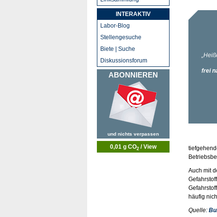
INTERAKTIV
Labor-Blog
Stellengesuche
Biete | Suche
Diskussionsforum
ABONNIEREN
und nichts verpassen
0,01 g CO
/ View
tiefgehend
2
Betriebsb
Auch mit d
Gefahrstof
Gefahrstof
häufig nich
Quelle:
Bu