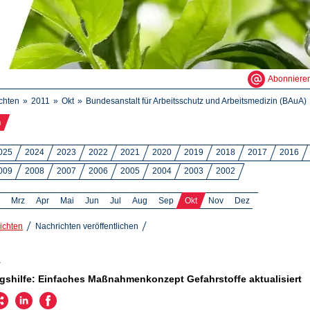
Abonniere
chten
2011
Okt
Bundesanstalt für Arbeitsschutz und Arbeitsmedizin (BAuA)
n
025
2024
2023
2022
2021
2020
2019
2018
2017
2016
009
2008
2007
2006
2005
2004
2003
2002
Mrz
Apr
Mai
Jun
Jul
Aug
Sep
Okt
Nov
Dez
ichten
Nachrichten veröffentlichen
1
shilfe: Einfaches Maßnahmenkonzept Gefahrstoffe aktualisiert