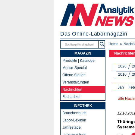
Das Online-Labormagazin
Home
Nachri
MAGAZIN
Nachrichte
Produkte | Kataloge
2026
2
Messe-Special
2010
2
Offene Stellen
Veranstaltungen
Jan
Feb
Nachrichten
Fachartikel
alle Nachr
INFOTHEK
Branchenbuch
12.10.201
Labor-Lexikon
Thüringe
Systeme
Jahrestage
Linksammlung