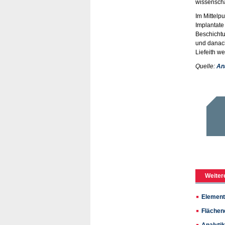
wissenscha
Im Mittelpu
Implantate
Beschichtu
und danach
Liefeith wei
Quelle:
An
Weiter
Element
Flächen
Analyti