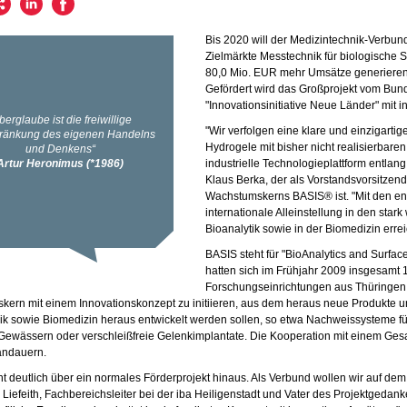
Bis 2020 will der Medizintechnik-Verbun
Zielmärkte Messtechnik für biologische 
80,0 Mio. EUR mehr Umsätze generieren u
Gefördert wird das Großprojekt vom Bu
"Innovationsinitiative Neue Länder" mit 
"Wir verfolgen eine klare und einzigartige
Hydrogele mit bisher nicht realisierbare
industrielle Technologieplattform entla
Klaus Berka, der als Vorstandsvorsitzen
Wachstumskerns BASIS® ist. "Mit den en
internationale Alleinstellung in den st
Bioanalytik sowie in der Biomedizin erre
BASIS steht für "BioAnalytics and Surface
hatten sich im Frühjahr 2009 insgesamt
Forschungseinrichtungen aus Thüringe
ern mit einem Innovationskonzept zu initiieren, aus dem heraus neue Produkte 
k sowie Biomedizin heraus entwickelt werden sollen, so etwa Nachweissysteme fü
 Gewässern oder verschleißfreie Gelenkimplantate. Die Kooperation mit einem Ges
andauern.
t deutlich über ein normales Förderprojekt hinaus. Als Verbund wollen wir auf de
s Liefeith, Fachbereichsleiter bei der iba Heiligenstadt und Vater des Projektgeda