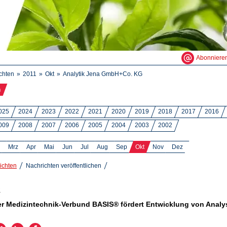
Abonniere
chten
2011
Okt
Analytik Jena GmbH+Co. KG
n
025
2024
2023
2022
2021
2020
2019
2018
2017
2016
009
2008
2007
2006
2005
2004
2003
2002
Mrz
Apr
Mai
Jun
Jul
Aug
Sep
Okt
Nov
Dez
ichten
Nachrichten veröffentlichen
1
r Medizintechnik-Verbund BASIS® fördert Entwicklung von Analy