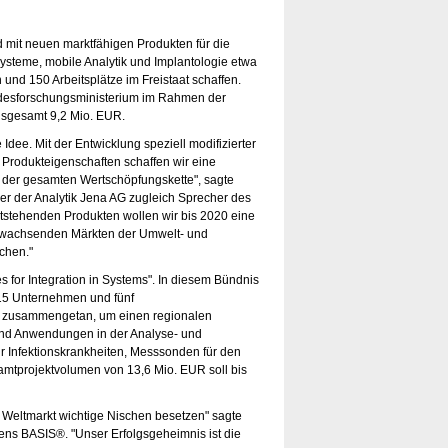
d mit neuen marktfähigen Produkten für die
Systeme, mobile Analytik und Implantologie etwa
nd 150 Arbeitsplätze im Freistaat schaffen.
ndesforschungsministerium im Rahmen der
insgesamt 9,2 Mio. EUR.
 Idee. Mit der Entwicklung speziell modifizierter
n Produkteigenschaften schaffen wir eine
ng der gesamten Wertschöpfungskette", sagte
der der Analytik Jena AG zugleich Sprecher des
tstehenden Produkten wollen wir bis 2020 eine
ark wachsenden Märkten der Umwelt- und
ichen."
s for Integration in Systems". In diesem Bündnis
 15 Unternehmen und fünf
n zusammengetan, um einen regionalen
und Anwendungen in der Analyse- und
r Infektionskrankheiten, Messsonden für den
amtprojektvolumen von 13,6 Mio. EUR soll bis
m Weltmarkt wichtige Nischen besetzen" sagte
nkens BASIS®. "Unser Erfolgsgeheimnis ist die