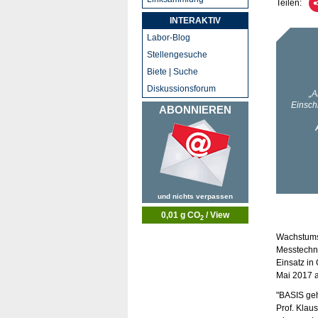
Teilen:
INTERAKTIV
Labor-Blog
Stellengesuche
Biete | Suche
Diskussionsforum
ABONNIEREN
und nichts verpassen
0,01 g CO
/ View
2
Wachstumsk
Messtechni
Einsatz in
Mai 2017 
"BASIS geh
Prof. Klau