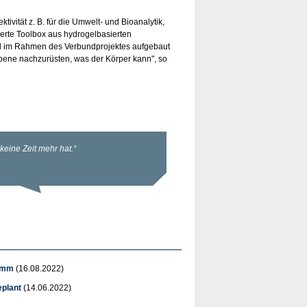
tivität z. B. für die Umwelt- und Bioanalytik,
sierte Toolbox aus hydrogelbasierten
oll im Rahmen des Verbundprojektes aufgebaut
Ebene nachzurüsten, was der Körper kann", so
lamm
(16.08.2022)
plant
(14.06.2022)