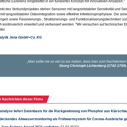
ftliche Exzellenz eingebettet in ein fundiertes Konzept mit innovativen Ansätzen."
nkt des Verbundprojektes stehen Sensoren mit langzeitstabiler Sensitivität und Selek
 mit langzeitstabiler Osteointegration sowie effektive Infektionsprophylaxe. Die avi
ngen sowie Passivierungs-, Strukturierungs- und Funktionalisierungstechniken s
 kontinuierlich erweitert und verbessert werden. "Wir versuchen auf technischer 
ter.
alytik Jena GmbH+Co. KG
e Nachrichten dieser Firma
analyse liefert Datenbasis für die Rückgewinnung von Phosphor aus Klärsch
deckendes Abwassermonitoring als Frühwarnsystem für Corona-Ausbrüche ge
k Jena Science Award 2021 verliehen
(11.04.2022)