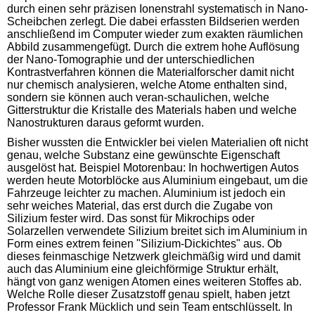
durch einen sehr präzisen Ionenstrahl systematisch in Nano-
Scheibchen zerlegt. Die dabei erfassten Bildserien werden
anschließend im Computer wieder zum exakten räumlichen
Abbild zusammengefügt. Durch die extrem hohe Auflösung
der Nano-Tomographie und der unterschiedlichen
Kontrastverfahren können die Materialforscher damit nicht
nur chemisch analysieren, welche Atome enthalten sind,
sondern sie können auch veran-schaulichen, welche
Gitterstruktur die Kristalle des Materials haben und welche
Nanostrukturen daraus geformt wurden.
Bisher wussten die Entwickler bei vielen Materialien oft nicht
genau, welche Substanz eine gewünschte Eigenschaft
ausgelöst hat. Beispiel Motorenbau: In hochwertigen Autos
werden heute Motorblöcke aus Aluminium eingebaut, um die
Fahrzeuge leichter zu machen. Aluminium ist jedoch ein
sehr weiches Material, das erst durch die Zugabe von
Silizium fester wird. Das sonst für Mikrochips oder
Solarzellen verwendete Silizium breitet sich im Aluminium in
Form eines extrem feinen "Silizium-Dickichtes" aus. Ob
dieses feinmaschige Netzwerk gleichmäßig wird und damit
auch das Aluminium eine gleichförmige Struktur erhält,
hängt von ganz wenigen Atomen eines weiteren Stoffes ab.
Welche Rolle dieser Zusatzstoff genau spielt, haben jetzt
Professor Frank Mücklich und sein Team entschlüsselt. In