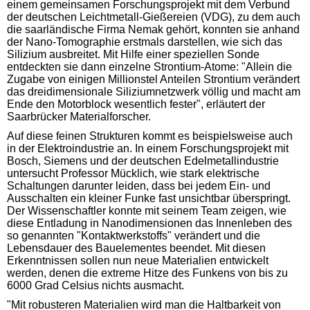
einem gemeinsamen Forschungsprojekt mit dem Verbund
der deutschen Leichtmetall-Gießereien (VDG), zu dem auch
die saarländische Firma Nemak gehört, konnten sie anhand
der Nano-Tomographie erstmals darstellen, wie sich das
Silizium ausbreitet. Mit Hilfe einer speziellen Sonde
entdeckten sie dann einzelne Strontium-Atome: "Allein die
Zugabe von einigen Millionstel Anteilen Strontium verändert
das dreidimensionale Siliziumnetzwerk völlig und macht am
Ende den Motorblock wesentlich fester", erläutert der
Saarbrücker Materialforscher.
Auf diese feinen Strukturen kommt es beispielsweise auch
in der Elektroindustrie an. In einem Forschungsprojekt mit
Bosch, Siemens und der deutschen Edelmetallindustrie
untersucht Professor Mücklich, wie stark elektrische
Schaltungen darunter leiden, dass bei jedem Ein- und
Ausschalten ein kleiner Funke fast unsichtbar überspringt.
Der Wissenschaftler konnte mit seinem Team zeigen, wie
diese Entladung in Nanodimensionen das Innenleben des
so genannten "Kontaktwerkstoffs" verändert und die
Lebensdauer des Bauelementes beendet. Mit diesen
Erkenntnissen sollen nun neue Materialien entwickelt
werden, denen die extreme Hitze des Funkens von bis zu
6000 Grad Celsius nichts ausmacht.
"Mit robusteren Materialien wird man die Haltbarkeit von