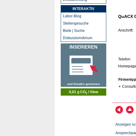
INTERAKTIV
Labor-Blog
QuACX 
Stellengesuche
Anschrift:
Biete | Suche
Diskussionsforum
INSERIEREN
Telefon:
Homepage
Firmentyp
und Kunden gewinnen
Consult
0,01 g CO
/ View
2
Anzeigen sc
Ansprechpar