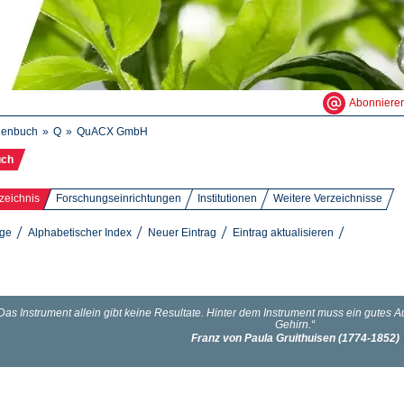
Abonniere
henbuch
Q
QuACX GmbH
uch
zeichnis
Forschungseinrichtungen
Institutionen
Weitere Verzeichnisse
äge
Alphabetischer Index
Neuer Eintrag
Eintrag aktualisieren