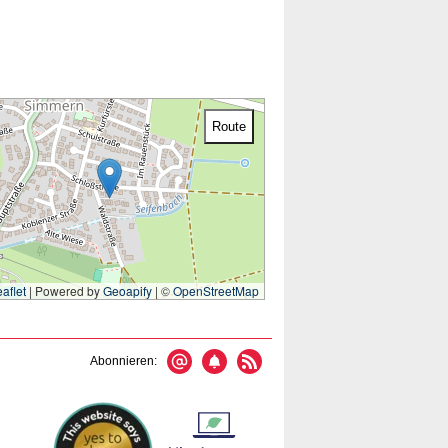
Route
aflet
|
Powered by
Geoapify
| ©
OpenStreetMap
Abonnieren: