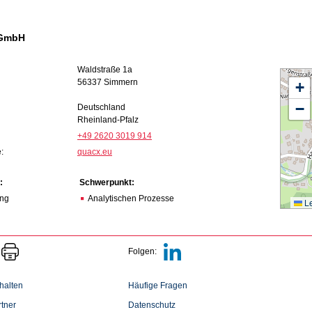
GmbH
Waldstraße 1a
56337 Simmern
+
−
Deutschland
Rheinland-Pfalz
+49 2620 3019 914
:
quacx.eu
:
Schwerpunkt:
ing
Analytischen Prozesse
Le
Folgen:
halten
Häufige Fragen
tner
Datenschutz