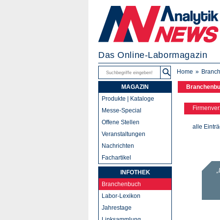
Das Online-Labormagazin
Home
Branc
MAGAZIN
Branchenb
Produkte | Kataloge
Firmenver
Messe-Special
Offene Stellen
alle Eintr
Veranstaltungen
Nachrichten
Fachartikel
INFOTHEK
Branchenbuch
Labor-Lexikon
Jahrestage
Linksammlung