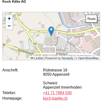
Koch Kälte AG
+
Route
−
Leaflet
|
Powered by
Geoapify
| ©
OpenStreetMap
Anschrift:
Rütistrasse 16
9050 Appenzell
Schweiz
Appenzell Innerrhoden
Telefon:
+41 71 7884 030
Homepage:
koch-kaelte.ch