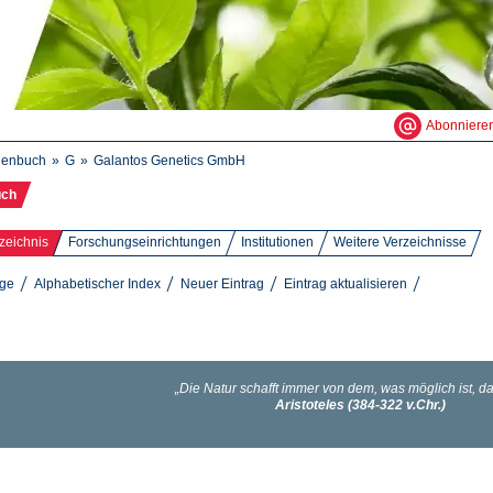
Abonniere
henbuch
G
Galantos Genetics GmbH
uch
zeichnis
Forschungseinrichtungen
Institutionen
Weitere Verzeichnisse
äge
Alphabetischer Index
Neuer Eintrag
Eintrag aktualisieren