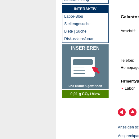
INTERAKTIV
Labor-Blog
Galanto
Stellengesuche
Anschrift:
Biete | Suche
Diskussionsforum
INSERIEREN
Telefon:
Homepage
Firmentyp
und Kunden gewinnen
Labor
0,01 g CO
/ View
2
Anzeigen sc
Ansprechpar