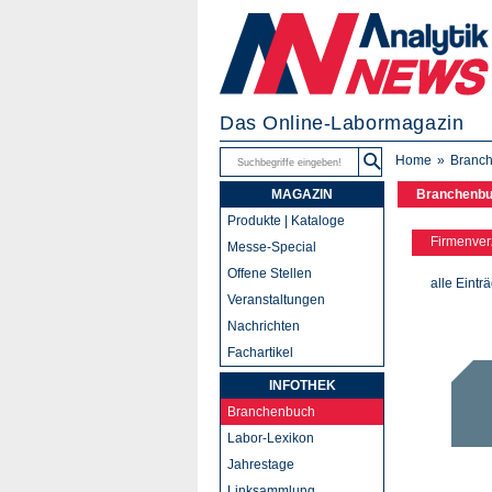
Das Online-Labormagazin
Home
Branc
MAGAZIN
Branchenb
Produkte | Kataloge
Firmenver
Messe-Special
Offene Stellen
alle Eintr
Veranstaltungen
Nachrichten
Fachartikel
INFOTHEK
Branchenbuch
Labor-Lexikon
Jahrestage
Linksammlung