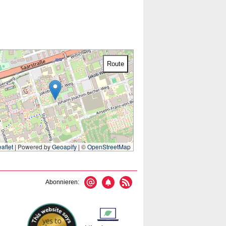
Route
aflet
|
Powered by
Geoapify
| ©
OpenStreetMap
Abonnieren: