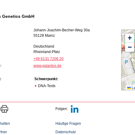
s Genetics GmbH
Johann-Joachim-Becher-Weg 30a
55128 Mainz
+
−
Deutschland
Rheinland-Pfalz
+49 6131 7206 20
:
www.galantos.de
:
Schwerpunkt:
DNA-Tests
Le
Folgen:
halten
Häufige Fragen
tner
Datenschutz