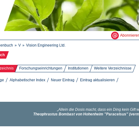
Abonniere
henbuch
V
Vision Engineering Ltd.
uch
zeichnis
Forschungseinrichtungen
Institutionen
Weitere Verzeichnisse
äge
Alphabetischer Index
Neuer Eintrag
Eintrag aktualisieren