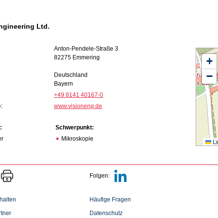
ngineering Ltd.
Anton-Pendele-Straße 3
82275 Emmering
+
−
Deutschland
Bayern
+49 8141 40167-0
:
www.visioneng.de
:
Schwerpunkt:
er
Mikroskopie
Le
Folgen:
halten
Häufige Fragen
tner
Datenschutz