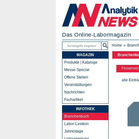
Das Online-Labormagazin
Home
Branc
MAGAZIN
Branchenb
Produkte | Kataloge
Firmenver
Messe-Special
Offene Stellen
alle Eintr
Veranstaltungen
Nachrichten
Fachartikel
INFOTHEK
Branchenbuch
Labor-Lexikon
Jahrestage
Linksammlung