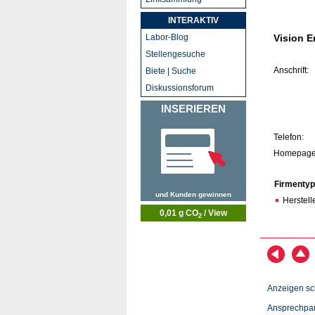
INTERAKTIV
Labor-Blog
Vision E
Stellengesuche
Anschrift:
Biete | Suche
Diskussionsforum
INSERIEREN
Telefon:
Homepage
Firmentyp
und Kunden gewinnen
Herstell
0,01 g CO
/ View
2
Anzeigen sc
Ansprechpar