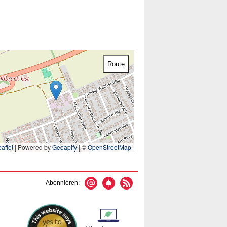
Route
aflet
|
Powered by
Geoapify
| ©
OpenStreetMap
Abonnieren: