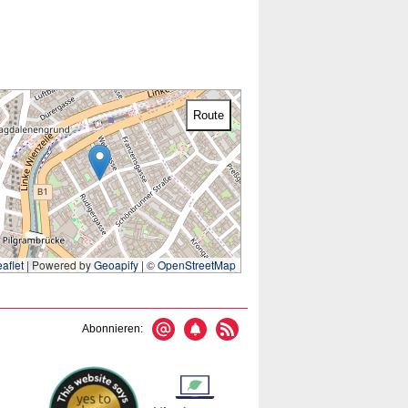
Route
aflet
|
Powered by
Geoapify
| ©
OpenStreetMap
Abonnieren: