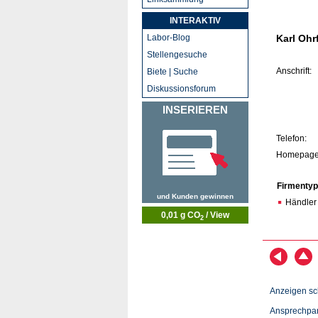
INTERAKTIV
Labor-Blog
Karl Ohr
Stellengesuche
Anschrift:
Biete | Suche
Diskussionsforum
INSERIEREN
Telefon:
Homepage
Firmentyp
und Kunden gewinnen
Händler
0,01 g CO
/ View
2
Anzeigen sc
Ansprechpar