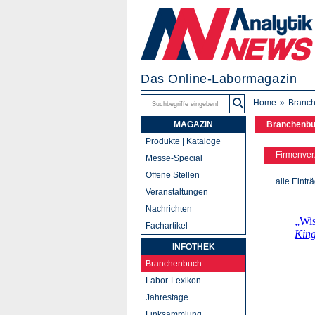
Das Online-Labormagazin
Home
Branc
MAGAZIN
Branchenb
Produkte | Kataloge
Firmenver
Messe-Special
Offene Stellen
alle Eintr
Veranstaltungen
Nachrichten
Fachartikel
INFOTHEK
Branchenbuch
Labor-Lexikon
Jahrestage
Linksammlung