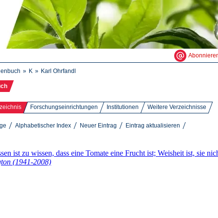
Abonniere
henbuch
K
Karl Ohrfandl
uch
zeichnis
Forschungseinrichtungen
Institutionen
Weitere Verzeichnisse
äge
Alphabetischer Index
Neuer Eintrag
Eintrag aktualisieren