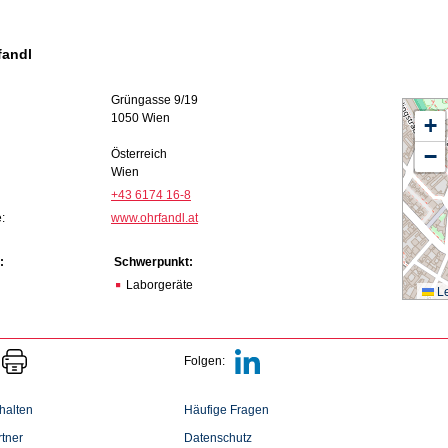
fandl
Grüngasse 9/19
1050 Wien
+
−
Österreich
Wien
+43 6174 16-8
:
www.ohrfandl.at
:
Schwerpunkt:
Laborgeräte
Le
Folgen:
halten
Häufige Fragen
tner
Datenschutz