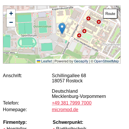
+
Route
−
Leaflet
|
Powered by
Geoapify
| ©
OpenStreetMap
Anschrift:
Schillingallee 68
18057 Rostock
Deutschland
Mecklenburg-Vorpommern
Telefon:
+49 381 7999 7000
Homepage:
micromod.de
Firmentyp:
Schwerpunkt:
Hersteller
Partikeltechnik