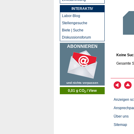
INTERAKTIV
Labor-Blog
Stellengesuche
Biete | Suche
Diskussionsforum
ABONNIEREN
Keine Suc
Gesamte S
und nichts verpassen
0,01 g CO
/ View
2
Anzeigen sc
Ansprechpar
Über uns
Sitemap