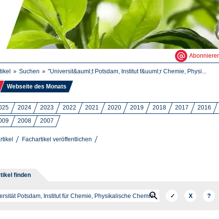
Abonniere
tikel
Suchen
"Universit&auml;t Potsdam, Institut f&uuml;r Chemie, Physi...
Webseite des Monats
025
2024
2023
2022
2021
2020
2019
2018
2017
2016
009
2008
2007
rtikel
Fachartikel veröffentlichen
tikel finden