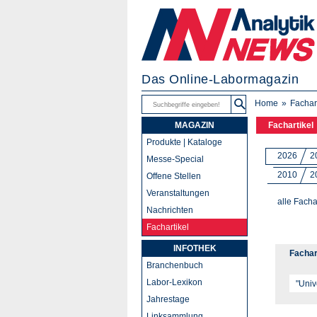
Das Online-Labormagazin
Home
Fachar
MAGAZIN
Fachartikel
Produkte | Kataloge
2026
2
Messe-Special
2010
2
Offene Stellen
Veranstaltungen
alle Facha
Nachrichten
Fachartikel
INFOTHEK
Fachar
Branchenbuch
Labor-Lexikon
Jahrestage
Linksammlung