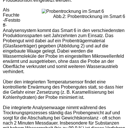
Produktionsort eingesetzt werden.
Als
Feuchte
Abb.2: Probentrocknung im Smart 6
-/Feststo
ff-
Analysensystem kommt das Smart 6 in den verschiedensten
Produktionssparten seit Jahrzehnten zum Einsatz. Das
Probengut wird dabei auf ein Probenträgermaterial
(Glasfaserträger) gegeben (Abbildung 2) und auf die
eingebaute Waage gelegt. Dabei werden die
Wassermoleküle der Probe im eingestellten Mikrowellenfeld
erwärmt und ausgetrieben, ohne dass die Probe an der
Oberfläche verkrustet und somit weiteren Wasseraustrieb
verhindert.
Über den integrierten Temperatursensor findet eine
kontrollierte Erwärmung des Probengutes statt, so dass hier
die Gefahr einer Zersetzung (z. B. Karamellisierung bei
Kohlenhydraten) der Probe minimiert ist.
Die integrierte Analysenwaage nimmt während des
Trocknungsprozesses ständig das Probengewicht auf und
sorgt für die Abschaltung bei Gewichtskonstanz - oft schon
nach 2 Minuten Messdauer. Insbesondere für Substanzen