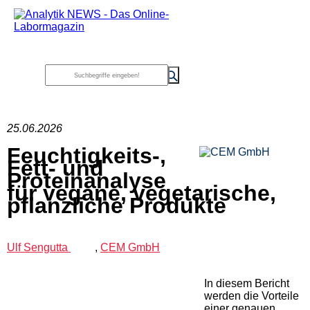
25.06.2026
Feuchtigkeits-,
Fett- und
Proteinanalyse
für vegane, vegetarische,
pflanzliche Produkte
Ulf Sengutta
,
CEM GmbH
In diesem Bericht
werden die Vorteile
einer genauen