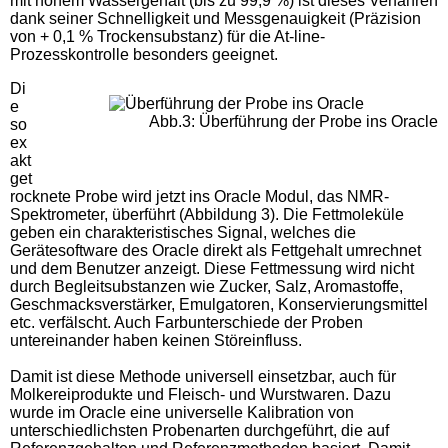
mit hohem Wassergehalt (bis zu 99,9 %) ist dieses Verfahren
dank seiner Schnelligkeit und Messgenauigkeit (Präzision
von + 0,1 % Trockensubstanz) für die At-line-
Prozesskontrolle besonders geeignet.
Di
e
Abb.3: Überführung der Probe ins Oracle
so
ex
akt
get
rocknete Probe wird jetzt ins Oracle Modul, das NMR-
Spektrometer, überführt (Abbildung 3). Die Fettmoleküle
geben ein charakteristisches Signal, welches die
Gerätesoftware des Oracle direkt als Fettgehalt umrechnet
und dem Benutzer anzeigt. Diese Fettmessung wird nicht
durch Begleitsubstanzen wie Zucker, Salz, Aromastoffe,
Geschmacksverstärker, Emulgatoren, Konservierungsmittel
etc. verfälscht. Auch Farbunterschiede der Proben
untereinander haben keinen Störeinfluss.
Damit ist diese Methode universell einsetzbar, auch für
Molkereiprodukte und Fleisch- und Wurstwaren. Dazu
wurde im Oracle eine universelle Kalibration von
unterschiedlichsten Probenarten durchgeführt, die auf