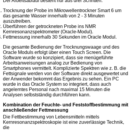
Der Arbeitsablauf besteht nur aus drei Schritten:
Trocknung der Probe im Mikrowellentrockner Smart 6 um
das gesamte Wasser innerhalb von 2 - 3 Minuten
auszutreiben.
Überführen der getrockneten Probe ins NMR
Kernresonanzspektrometer (Oracle-Modul).
Fettmessung innerhalb 30 Sekunden im Oracle Modul.
Die gesamte Bedienung der Trocknungswaage und des
Oracle Moduls erfolgt über einen Touch Screen. Die
Software wurde so konzipiert, dass sie menügeführte
Arbeitsanweisungen analog zur Bedienung von
Smartphones vermittelt. Komplizierte Spektren wie z. B. die
Fettsignale werden von der Software direkt ausgewertet und
der Anwender bekommt das Ergebnis zu sehen. Ein PC
wurde in das Oracle System so integriert, dass auch
angelerntes Personal nach maximal 15 Minuten die
Analysen selbstständig durchführen kann.
Kombination der Feuchte- und Feststoffbestimmung mit
anschließender Fettmessung
Die Fettbestimmung von Lebensmitteln mittels
Kernresonanzspektroskopie ist eine zuverlässige Technik,
die