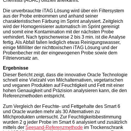
Chemists (AOAC) offiziell anerkannt.
Die unverbrauchte iTAG Lösung wird über ein Filtersystem
aus der Probe entnommen und anhand seiner
charakteristischen Färbung im Sprint analysiert. Zeitgleich
wird der Homogenisierer automatisch im Sprint gereinigt
und somit eine Kontamination mit der nächsten Probe
verhindert. Nach typischerweise 2 bis 3 min. ist die Analyse
fertig. Als Abfall fallen lediglich etwas Reinigungswasser,
einige Milliliter der nichttoxischen iTAG Lösung und der
Probenbecher mit der eingewogenen Probe sowie dem
Filtriervorsatz an.
Ergebnisse
Dieser Bericht zeigt, dass die innovative Oracle Technologie
schnell eine Vielzahl von Milchalternativen, vegetarischen
und veganen Produkten auf Feuchtigkeit und Fett mit einer
hohen Genauigkeit und Präzision analysieren kann, die den
Referenzmethoden entspricht.
Zum Vergleich der Feuchte- und Fettgehalte des Smart 6
und Oracle wurden mehr als 30 Alternativen zu
Milchprodukten untersucht. Zur Feuchtigkeitsbestimmung
wurden 2 g jeder Probe im Smart 6 analysiert und zusätzlich
mittels der
Seesand-Referenzmethode
im Trockenschrank