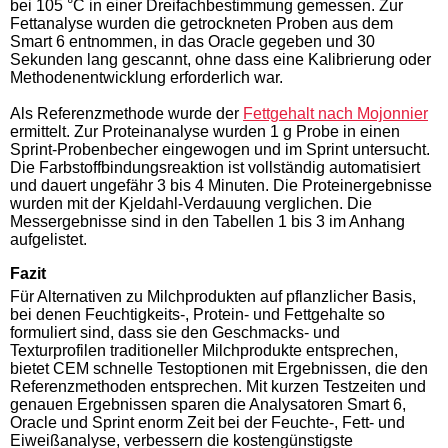
bei 105 °C in einer Dreifachbestimmung gemessen. Zur
Fettanalyse wurden die getrockneten Proben aus dem
Smart 6 entnommen, in das Oracle gegeben und 30
Sekunden lang gescannt, ohne dass eine Kalibrierung oder
Methodenentwicklung erforderlich war.
Als Referenzmethode wurde der
Fettgehalt nach Mojonnier
ermittelt. Zur Proteinanalyse wurden 1 g Probe in einen
Sprint-Probenbecher eingewogen und im Sprint untersucht.
Die Farbstoffbindungsreaktion ist vollständig automatisiert
und dauert ungefähr 3 bis 4 Minuten. Die Proteinergebnisse
wurden mit der Kjeldahl-Verdauung verglichen. Die
Messergebnisse sind in den Tabellen 1 bis 3 im Anhang
aufgelistet.
Fazit
Für Alternativen zu Milchprodukten auf pflanzlicher Basis,
bei denen Feuchtigkeits-, Protein- und Fettgehalte so
formuliert sind, dass sie den Geschmacks- und
Texturprofilen traditioneller Milchprodukte entsprechen,
bietet CEM schnelle Testoptionen mit Ergebnissen, die den
Referenzmethoden entsprechen. Mit kurzen Testzeiten und
genauen Ergebnissen sparen die Analysatoren Smart 6,
Oracle und Sprint enorm Zeit bei der Feuchte-, Fett- und
Eiweißanalyse, verbessern die kostengünstigste