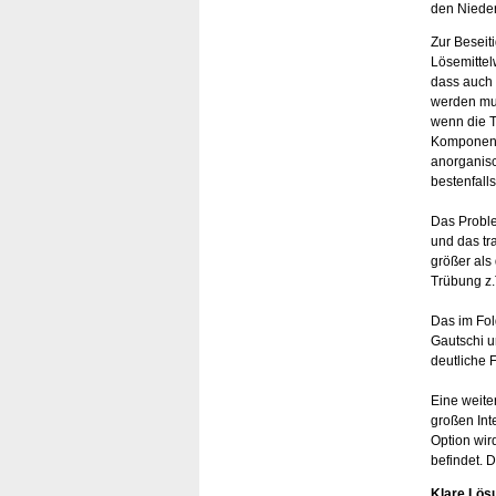
den Nieder
Zur Beseit
Lösemittel
dass auch 
werden mus
wenn die T
Komponente
anorganisc
bestenfall
Das Proble
und das tr
größer als
Trübung z.
Das im Fo
Gautschi u
deutliche 
Eine weite
großen Inte
Option wir
befindet. 
Klare Lös