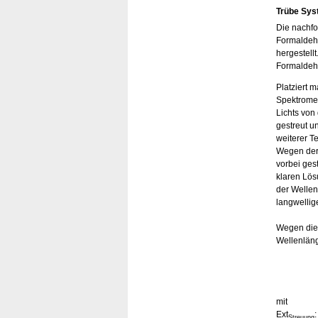
Trübe Sy
Die nachf
Formaldehy
hergestellt
Formaldeh
Platziert 
Spektromet
Lichts von
gestreut u
weiterer T
Wegen der T
vorbei gest
klaren Lös
der Wellen
langwellig
Wegen dies
Wellenläng
mit
Ext
Streuung