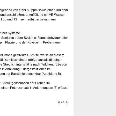
sgehend von einer 50 ppm sowie einer 100 ppm
 und anschließender Auffüllung mit VE-Wasser
 = trüb und T3 = sehr trüb) bei bekanntem
S-Spektren trüber Systeme; Formaldehydgehalten
pm Platzierung der Küvette im Probenraum.
 der Probe gestreutes Licht teilweise an diesem
fällt somit scheinbar größer aus als die einer
e Streulichtintensität je nach Teilchengröße von
 in Abbildung 5 dargestellt. Auch im
ung der Basislinie bemerkbar (Abbildung 5).
ie Streueigenschaften der Proben im
 einen Potenzansatz in Anlehnung an [3] erfasst:
(Gln. 4)