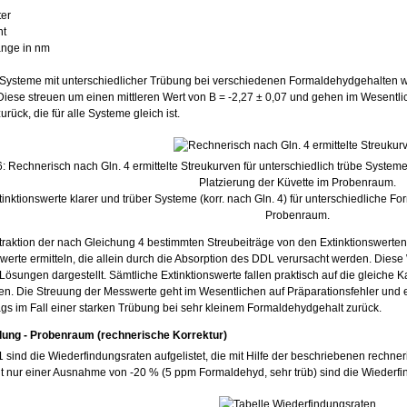
ter
nt
änge in nm
 Systeme mit unterschiedlicher Trübung bei verschiedenen Formaldehydgehalten 
Diese streuen um einen mittleren Wert von B = -2,27 ± 0,07 und gehen im Wesentl
rück, die für alle Systeme gleich ist.
: Rechnerisch nach Gln. 4 ermittelte Streukurven für unterschiedlich trübe Syste
Platzierung der Küvette im Probenraum.
tinktionswerte klarer und trüber Systeme (korr. nach Gln. 4) für unterschiedliche F
Probenraum.
raktion der nach Gleichung 4 bestimmten Streubeiträge von den Extinktionswerten 
swerte ermitteln, die allein durch die Absorption des DDL verursacht werden. Die
 Lösungen dargestellt. Sämtliche Extinktionswerte fallen praktisch auf die gleiche K
ten. Die Streuung der Messwerte geht im Wesentlichen auf Präparationsfehler un
ags im Fall einer starken Trübung bei sehr kleinem Formaldehydgehalt zurück.
dung - Probenraum (rechnerische Korrektur)
 1 sind die Wiederfindungsraten aufgelistet, die mit Hilfe der beschriebenen rechne
t nur einer Ausnahme von -20 % (5 ppm Formaldehyd, sehr trüb) sind die Wiederfin