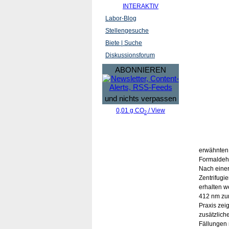
INTERAKTIV
Labor-Blog
Stellengesuche
Biete | Suche
Diskussionsforum
ABONNIEREN
und nichts verpassen
0,01 g CO
/ View
2
erwähnten 
Formaldehy
Nach einer
Zentrifugi
erhalten w
412 nm zu
Praxis zei
zusätzlich
Fällungen 