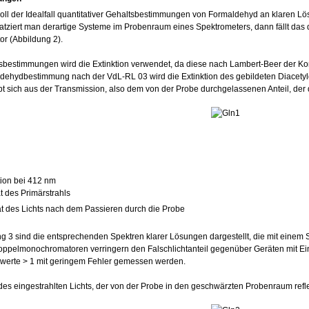
oll der Idealfall quantitativer Gehaltsbestimmungen von Formaldehyd an klaren L
atziert man derartige Systeme im Probenraum eines Spektrometers, dann fällt das du
or (Abbildung 2).
sbestimmungen wird die Extinktion verwendet, da diese nach Lambert-Beer der Konzen
dehydbestimmung nach der VdL-RL 03 wird die Extinktion des gebildeten Diacetyl
bt sich aus der Transmission, also dem von der Probe durchgelassenen Anteil, der di
ktion bei 412 nm
ät des Primärstrahls
tät des Lichts nach dem Passieren durch die Probe
ng 3 sind die entsprechenden Spektren klarer Lösungen dargestellt, die mit eine
ppelmonochromatoren verringern den Falschlichtanteil gegenüber Geräten mit E
swerte > 1 mit geringem Fehler gemessen werden.
des eingestrahlten Lichts, der von der Probe in den geschwärzten Probenraum reflekti