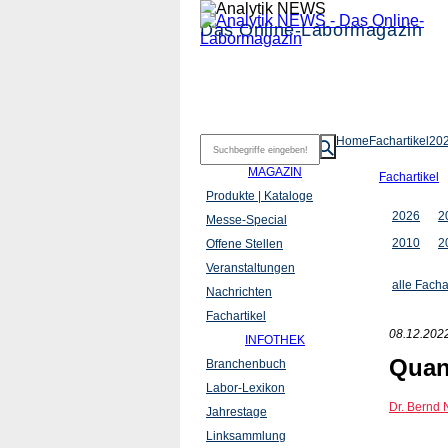
Das Online-Labormagazin
Home
Fachartikel
20
MAGAZIN
Fachartikel
Produkte | Kataloge
2026
2
Messe-Special
2010
2
Offene Stellen
Veranstaltungen
alle Facha
Nachrichten
Fachartikel
08.12.202
INFOTHEK
Quan
Branchenbuch
Labor-Lexikon
Dr. Bernd
Jahrestage
Linksammlung