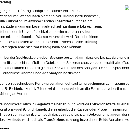
schlag.
igung einer Trübung schlägt die aktuelle VdL-RL 03 einen
wechsel von Wasser nach Methanol vor. Hierbei ist zu beachten,
die Kalibration im entsprechenden Lösemittel durchgeführt
s. Zudem kann ein Lösemittelwechsel nur dann erfolgreich sein,
rübung durch Unverträglichkeiten bestimmter organischer
n mit dem Lösemittel Wasser verursacht wird. Bei sehr feinen
hen Bestandteilen würde ein Lösemittelwechsel eine Trübung
s verringern aber nicht vollständig beseitigen können.
m bei der Spektroskopie trüber Systeme besteht darin, dass die Lichtausbreitung in
ansmittierte Licht zum Teil am Detektor des Spektrometers vorbei gestrahlt wird (Ab
 die einer klaren Probe mit gleicher Konzentration des Analyten. Ohne entsprech
T. erhebliche Überbefunde des Analyten bestimmen.
lgenden beschriebene Korrekturverfahren geht auf Untersuchungen zur Trübung
nd R. Richterich zurück [3] und wird in dieser Arbeit an die Formaldehydbestimmun
Färbung aufweisen.
re Möglichkeit, auch in Gegenwart einer Trübung korrekte Extinktionswerte zu erha
grationskugel (Ulbrichtkugel), die es erlaubt, die Küvette oder Probe im Innenraum 
d neben dem transmittierten auch das gestreute Licht am Detektor empfangen, der
Diese Methode wird auch als Transflexionsmessung bezeichnet. Beide Verfahren we
ungen