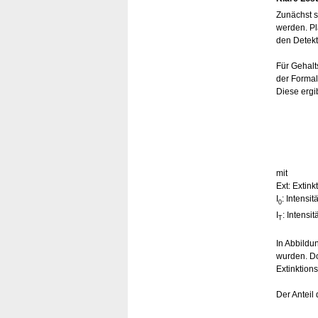
Zunächst s
werden. Pl
den Detekt
Für Gehalt
der Formal
Diese ergi
mit
Ext: Extin
I
: Intensit
0
I
: Intensi
T
In Abbildu
wurden. Do
Extinktion
Der Anteil 