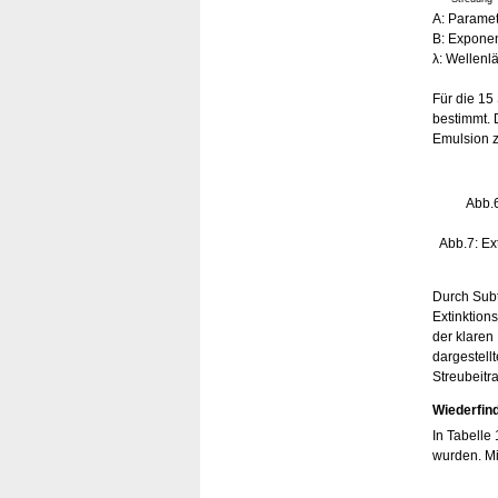
A: Parame
B: Expone
λ: Wellenl
Für die 15
bestimmt. 
Emulsion zu
Abb.6
Abb.7: Ex
Durch Subt
Extinktion
der klaren
dargestell
Streubeitr
Wiederfin
In Tabelle
wurden. Mi