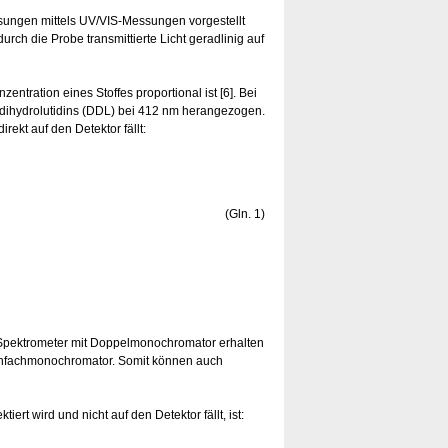
ösungen mittels UV/VIS-Messungen vorgestellt
rch die Probe transmittierte Licht geradlinig auf
tration eines Stoffes proportional ist [6]. Bei
dihydrolutidins (DDL) bei 412 nm herangezogen.
rekt auf den Detektor fällt:
(Gln. 1)
m Spektrometer mit Doppelmonochromator erhalten
infachmonochromator. Somit können auch
ert wird und nicht auf den Detektor fällt, ist: