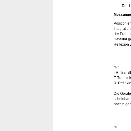
Tab.1
Messunge
Positionie
Integratio
der Probe 
Detektor g
Reflexion
mit
TR: Transf
T: Transmi
R: Reflexi
Die Geräte
scheinbare
nachfolgen
mit