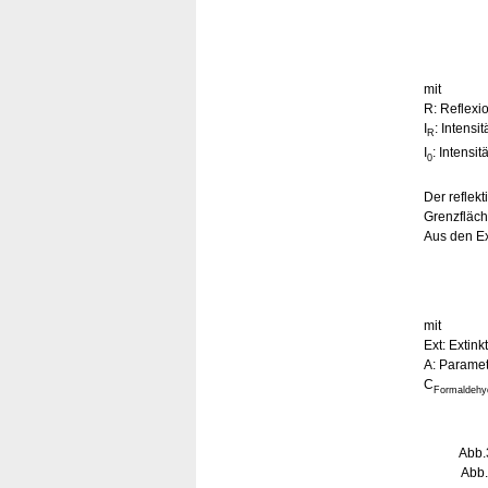
mit
R: Reflexi
I
: Intensi
R
I
: Intensit
0
Der reflekt
Grenzfläch
Aus den Ex
mit
Ext: Extin
A: Parame
C
Formaldehy
Abb.
Abb.