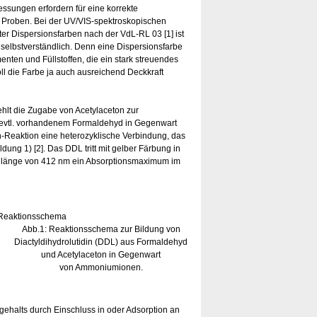
ssungen erfordern für eine korrekte
 Proben. Bei der UV/VIS-spektroskopischen
 Dispersionsfarben nach der VdL-RL 03 [1] ist
 selbstverständlich. Denn eine Dispersionsfarbe
enten und Füllstoffen, die ein stark streuendes
oll die Farbe ja auch ausreichend Deckkraft
hlt die Zugabe von Acetylaceton zur
 evtl. vorhandenem Formaldehyd in Gegenwart
Reaktion eine heterozyklische Verbindung, das
ldung 1) [2]. Das DDL tritt mit gelber Färbung in
enlänge von 412 nm ein Absorptionsmaximum im
Abb.1: Reaktionsschema zur Bildung von
Diactyldihydrolutidin (DDL) aus Formaldehyd
und Acetylaceton in Gegenwart
von Ammoniumionen.
gehalts durch Einschluss in oder Adsorption an