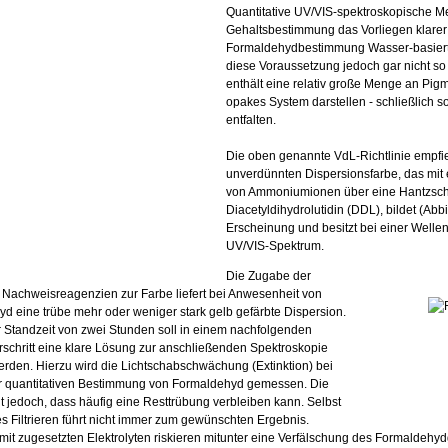
Quantitative UV/VIS-spektroskopische Me
Gehaltsbestimmung das Vorliegen klarer
Formaldehydbestimmung Wasser-basierter
diese Voraussetzung jedoch gar nicht so
enthält eine relativ große Menge an Pigm
opakes System darstellen - schließlich s
entfalten.
Die oben genannte VdL-Richtlinie empfie
unverdünnten Dispersionsfarbe, das mit
von Ammoniumionen über eine Hantzsch-
Diacetyldihydrolutidin (DDL), bildet (Abbi
Erscheinung und besitzt bei einer Well
UV/VIS-Spektrum.
Die Zugabe der
Nachweisreagenzien zur Farbe liefert bei Anwesenheit von
d eine trübe mehr oder weniger stark gelb gefärbte Dispersion.
 Standzeit von zwei Stunden soll in einem nachfolgenden
erschritt eine klare Lösung zur anschließenden Spektroskopie
erden. Hierzu wird die Lichtschabschwächung (Extinktion) bei
r quantitativen Bestimmung von Formaldehyd gemessen. Die
gt jedoch, dass häufig eine Resttrübung verbleiben kann. Selbst
es Filtrieren führt nicht immer zum gewünschten Ergebnis.
mit zugesetzten Elektrolyten riskieren mitunter eine Verfälschung des Formaldehyd