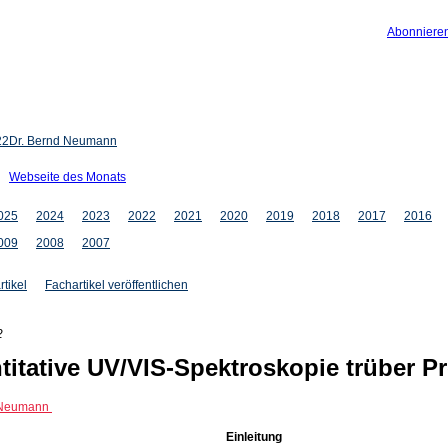
Abonniere
22
Dr. Bernd Neumann
Webseite des Monats
025
2024
2023
2022
2021
2020
2019
2018
2017
2016
009
2008
2007
rtikel
Fachartikel veröffentlichen
2
titative UV/VIS-Spektroskopie trüber P
 Neumann
Einleitung