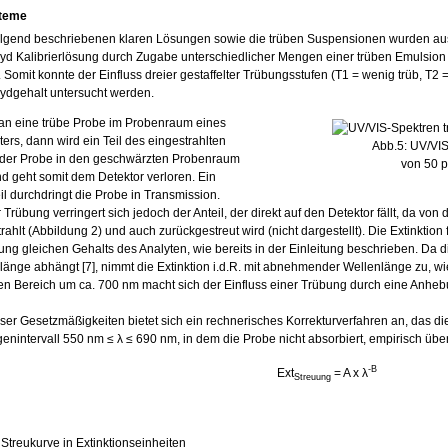
steme
olgend beschriebenen klaren Lösungen sowie die trüben Suspensionen wurden au
d Kalibrierlösung durch Zugabe unterschiedlicher Mengen einer trüben Emulsion
. Somit konnte der Einfluss dreier gestaffelter Trübungsstufen (T1 = wenig trüb, T2
ydgehalt untersucht werden.
man eine trübe Probe im Probenraum eines
ers, dann wird ein Teil des eingestrahlten
Abb.5: UV/VI
 der Probe in den geschwärzten Probenraum
von 50 p
nd geht somit dem Detektor verloren. Ein
eil durchdringt die Probe in Transmission.
rübung verringert sich jedoch der Anteil, der direkt auf den Detektor fällt, da von
rahlt (Abbildung 2) und auch zurückgestreut wird (nicht dargestellt). Die Extinktion 
ung gleichen Gehalts des Analyten, wie bereits in der Einleitung beschrieben. Da di
länge abhängt [7], nimmt die Extinktion i.d.R. mit abnehmender Wellenlänge zu, wie
en Bereich um ca. 700 nm macht sich der Einfluss einer Trübung durch eine Anheb
er Gesetzmäßigkeiten bietet sich ein rechnerisches Korrekturverfahren an, das d
enintervall 550 nm ≤ λ ≤ 690 nm, in dem die Probe nicht absorbiert, empirisch über
-B
Ext
= A x λ
Streuung
: Streukurve in Extinktionseinheiten