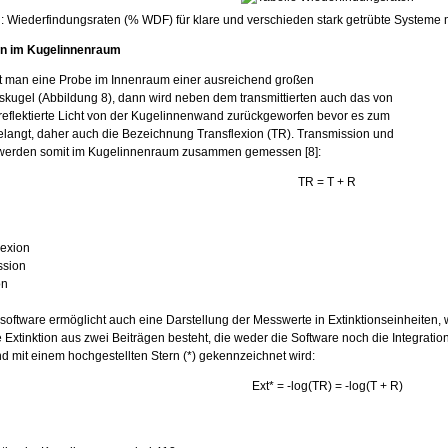
 : Wiederfindungsraten (% WDF) für klare und verschieden stark getrübte Systeme
n im Kugelinnenraum
rt man eine Probe im Innenraum einer ausreichend großen
nskugel (Abbildung 8), dann wird neben dem transmittierten auch das von
reflektierte Licht von der Kugelinnenwand zurückgeworfen bevor es zum
elangt, daher auch die Bezeichnung Transflexion (TR). Transmission und
 werden somit im Kugelinnenraum zusammen gemessen [8]:
TR = T + R
lexion
ssion
on
software ermöglicht auch eine Darstellung der Messwerte in Extinktionseinheiten, w
 Extinktion aus zwei Beiträgen besteht, die weder die Software noch die Integrat
d mit einem hochgestellten Stern (*) gekennzeichnet wird:
Ext* = -log(TR) = -log(T + R)