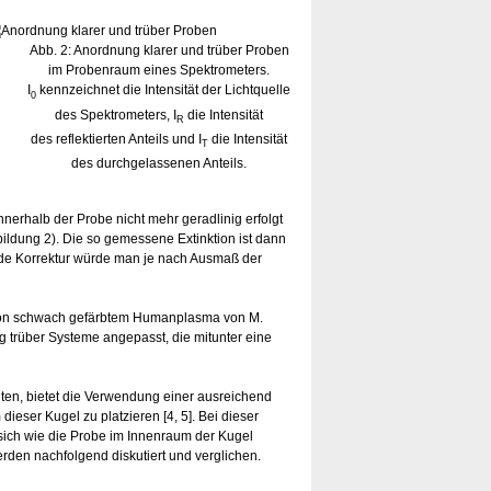
Abb. 2: Anordnung klarer und trüber Proben
im Probenraum eines Spektrometers.
I
kennzeichnet die Intensität der Lichtquelle
0
des Spektrometers, I
die Intensität
R
des reflektierten Anteils und I
die Intensität
T
des durchgelassenen Anteils.
nerhalb der Probe nicht mehr geradlinig erfolgt
bildung 2). Die so gemessene Extinktion ist dann
ende Korrektur würde man je nach Ausmaß der
 von schwach gefärbtem Humanplasma von M.
g trüber Systeme angepasst, die mitunter eine
lten, bietet die Verwendung einer ausreichend
dieser Kugel zu platzieren [4, 5]. Bei dieser
 sich wie die Probe im Innenraum der Kugel
rden nachfolgend diskutiert und verglichen.