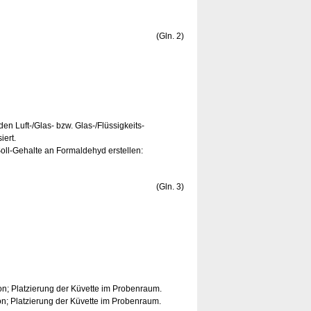
(Gln. 2)
den Luft-/Glas- bzw. Glas-/Flüssigkeits-
ert.
Soll-Gehalte an Formaldehyd erstellen:
(Gln. 3)
n; Platzierung der Küvette im Probenraum.
on; Platzierung der Küvette im Probenraum.