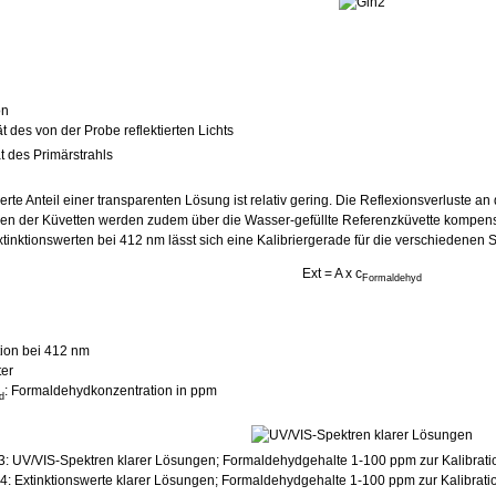
on
tät des von der Probe reflektierten Lichts
ät des Primärstrahls
ierte Anteil einer transparenten Lösung ist relativ gering. Die Reflexionsverluste an 
en der Küvetten werden zudem über die Wasser-gefüllte Referenzküvette kompensi
tinktionswerten bei 412 nm lässt sich eine Kalibriergerade für die verschiedenen 
Ext = A x c
Formaldehyd
ktion bei 412 nm
ter
: Formaldehydkonzentration in ppm
d
3: UV/VIS-Spektren klarer Lösungen; Formaldehydgehalte 1-100 ppm zur Kalibratio
4: Extinktionswerte klarer Lösungen; Formaldehydgehalte 1-100 ppm zur Kalibrati