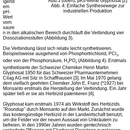
Abb.3 (oben): pKs-Werte Glyphosat [2]
igend
Abb. 4: Einfache Synthesewege zur
em
industriellen Produktion
pH-
Wert
vom
saure
n in den alkalischen Bereich durchläuft die Verbindung vier
Dissoziationsstufen (Abbildung 3).
Die Verbindung lässt sich relativ leicht synthetisieren.
Beispielsweise ausgehend von Phosphortrichlorid, PCl
,
3
oder von der Phosphorsäure, H
PO
(Abbildung 4). Erstmals
3
4
synthetisierte der Schweizer Chemiker Henri Martin
Glyphosat 1950 für das Schweizer Pharmaunternehmen
Cilag AG mit Sitz in Schaffhausen [3]. Im Mai 1970 gelang
dem vielfach geehrten Chemiker John E. Franz (*1927) bei
Monsanto erstmals die Herstellung der Verbindung. Ein Jahr
später ließ er sie als Herbizid patentieren [4].
Glyphosat kam erstmals 1974 als Wirkstoff des Herbizids
"Roundup" durch Monsanto auf den Markt. Zunächst wurde
das kostengünstige Herbizid in der Landwirtschaft benutzt,
um die Felder vor der neuen Aussaat von Unkräutern zu
befreien. In den 1990er Jahren wurden gentechnisch