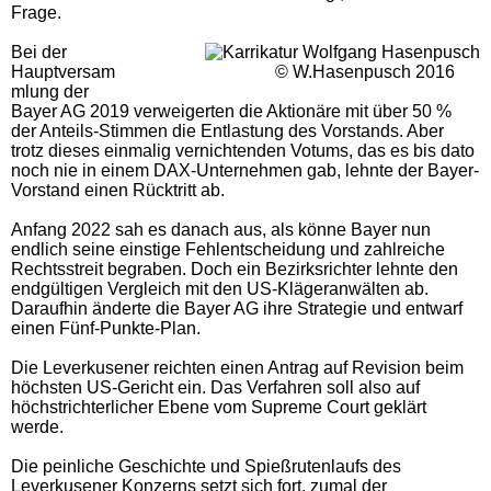
Frage.
Bei der
Hauptversam
© W.Hasenpusch 2016
mlung der
Bayer AG 2019 verweigerten die Aktionäre mit über 50 %
der Anteils-Stimmen die Entlastung des Vorstands. Aber
trotz dieses einmalig vernichtenden Votums, das es bis dato
noch nie in einem DAX-Unternehmen gab, lehnte der Bayer-
Vorstand einen Rücktritt ab.
Anfang 2022 sah es danach aus, als könne Bayer nun
endlich seine einstige Fehlentscheidung und zahlreiche
Rechtsstreit begraben. Doch ein Bezirksrichter lehnte den
endgültigen Vergleich mit den US-Klägeranwälten ab.
Daraufhin änderte die Bayer AG ihre Strategie und entwarf
einen Fünf-Punkte-Plan.
Die Leverkusener reichten einen Antrag auf Revision beim
höchsten US-Gericht ein. Das Verfahren soll also auf
höchstrichterlicher Ebene vom Supreme Court geklärt
werde.
Die peinliche Geschichte und Spießrutenlaufs des
Leverkusener Konzerns setzt sich fort, zumal der