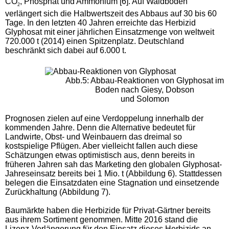
CO
, Phosphat und Ammonium [6]. Auf Waldböden
2
verlängert sich die Halbwertszeit des Abbaus auf 30 bis 60
Tage. In den letzten 40 Jahren erreichte das Herbizid
Glyphosat mit einer jährlichen Einsatzmenge von weltweit
720.000 t (2014) einen Spitzenplatz. Deutschland
beschränkt sich dabei auf 6.000 t.
Abb.5: Abbau-Reaktionen von Glyphosat im
Boden nach Giesy, Dobson
und Solomon
Prognosen zielen auf eine Verdoppelung innerhalb der
kommenden Jahre. Denn die Alternative bedeutet für
Landwirte, Obst- und Weinbauern das dreimal so
kostspielige Pflügen. Aber vielleicht fallen auch diese
Schätzungen etwas optimistisch aus, denn bereits in
früheren Jahren sah das Marketing den globalen Glyphosat-
Jahreseinsatz bereits bei 1 Mio. t (Abbildung 6). Stattdessen
belegen die Einsatzdaten eine Stagnation und einsetzende
Zurückhaltung (Abbildung 7).
Baumärkte haben die Herbizide für Privat-Gärtner bereits
aus ihrem Sortiment genommen. Mitte 2016 stand die
Lizenz-Verlängerung für den Einsatz dieses Herbizids an,