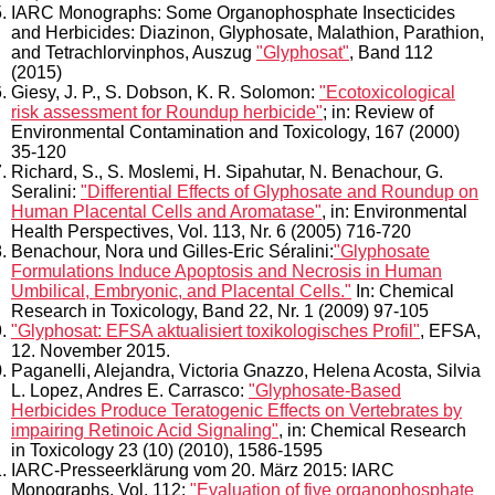
IARC Monographs: Some Organophosphate Insecticides
and Herbicides: Diazinon, Glyphosate, Malathion, Parathion,
and Tetrachlorvinphos, Auszug
"Glyphosat"
, Band 112
(2015)
Giesy, J. P., S. Dobson, K. R. Solomon:
"Ecotoxicological
risk assessment for Roundup herbicide"
; in: Review of
Environmental Contamination and Toxicology, 167 (2000)
35-120
Richard, S., S. Moslemi, H. Sipahutar, N. Benachour, G.
Seralini:
"Differential Effects of Glyphosate and Roundup on
Human Placental Cells and Aromatase"
, in: Environmental
Health Perspectives, Vol. 113, Nr. 6 (2005) 716-720
Benachour, Nora und Gilles-Eric Séralini:
"Glyphosate
Formulations Induce Apoptosis and Necrosis in Human
Umbilical, Embryonic, and Placental Cells."
In: Chemical
Research in Toxicology, Band 22, Nr. 1 (2009) 97-105
"Glyphosat: EFSA aktualisiert toxikologisches Profil"
, EFSA,
12. November 2015.
Paganelli, Alejandra, Victoria Gnazzo, Helena Acosta, Silvia
L. Lopez, Andres E. Carrasco:
"Glyphosate-Based
Herbicides Produce Teratogenic Effects on Vertebrates by
impairing Retinoic Acid Signaling"
, in: Chemical Research
in Toxicology 23 (10) (2010), 1586-1595
IARC-Presseerklärung vom 20. März 2015: IARC
Monographs, Vol. 112:
"Evaluation of five organophosphate