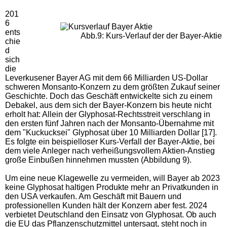
201
6
ents
Abb.9: Kurs-Verlauf der der Bayer-Aktie
chie
d
sich
die
Leverkusener Bayer AG mit dem 66 Milliarden US-Dollar
schweren Monsanto-Konzern zu dem größten Zukauf seiner
Geschichte. Doch das Geschäft entwickelte sich zu einem
Debakel, aus dem sich der Bayer-Konzern bis heute nicht
erholt hat: Allein der Glyphosat-Rechtsstreit verschlang in
den ersten fünf Jahren nach der Monsanto-Übernahme mit
dem "Kuckucksei" Glyphosat über 10 Milliarden Dollar [17].
Es folgte ein beispielloser Kurs-Verfall der Bayer-Aktie, bei
dem viele Anleger nach verheißungsvollem Aktien-Anstieg
große Einbußen hinnehmen mussten (Abbildung 9).
Um eine neue Klagewelle zu vermeiden, will Bayer ab 2023
keine Glyphosat haltigen Produkte mehr an Privatkunden in
den USA verkaufen. Am Geschäft mit Bauern und
professionellen Kunden hält der Konzern aber fest. 2024
verbietet Deutschland den Einsatz von Glyphosat. Ob auch
die EU das Pflanzenschutzmittel untersagt, steht noch in