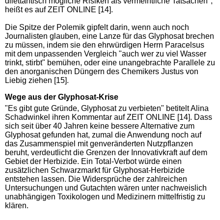
dilettantisch mögliche Risiken als vermeintliche Tatsachen",
heißt es auf ZEIT ONLINE [14].
Die Spitze der Polemik gipfelt darin, wenn auch noch
Journalisten glauben, eine Lanze für das Glyphosat brechen
zu müssen, indem sie den ehrwürdigen Herrn Paracelsus
mit dem unpassenden Vergleich "auch wer zu viel Wasser
trinkt, stirbt" bemühen, oder eine unangebrachte Parallele zu
den anorganischen Düngern des Chemikers Justus von
Liebig ziehen [15].
Wege aus der Glyphosat-Krise
"Es gibt gute Gründe, Glyphosat zu verbieten" betitelt Alina
Schadwinkel ihren Kommentar auf ZEIT ONLINE [14]. Dass
sich seit über 40 Jahren keine bessere Alternative zum
Glyphosat gefunden hat, zumal die Anwendung noch auf
das Zusammenspiel mit genveränderten Nutzpflanzen
beruht, verdeutlicht die Grenzen der Innovativkraft auf dem
Gebiet der Herbizide. Ein Total-Verbot würde einen
zusätzlichen Schwarzmarkt für Glyphosat-Herbizide
entstehen lassen. Die Widersprüche der zahlreichen
Untersuchungen und Gutachten wären unter nachweislich
unabhängigen Toxikologen und Medizinern mittelfristig zu
klären.