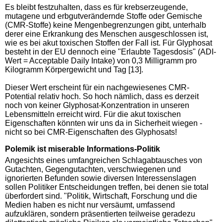
Es bleibt festzuhalten, dass es für krebserzeugende,
mutagene und erbgutverändernde Stoffe oder Gemische
(CMR-Stoffe) keine Mengenbegrenzungen gibt, unterhalb
derer eine Erkrankung des Menschen ausgeschlossen ist,
wie es bei akut toxischen Stoffen der Fall ist. Für Glyphosat
besteht in der EU dennoch eine "Erlaubte Tagesdosis" (ADI-
Wert = Acceptable Daily Intake) von 0,3 Milligramm pro
Kilogramm Körpergewicht und Tag [13].
Dieser Wert erscheint für ein nachgewiesenes CMR-
Potential relativ hoch. So hoch nämlich, dass es derzeit
noch von keiner Glyphosat-Konzentration in unseren
Lebensmitteln erreicht wird. Für die akut toxischen
Eigenschaften könnten wir uns da in Sicherheit wiegen -
nicht so bei CMR-Eigenschaften des Glyphosats!
Polemik ist miserable Informations-Politik
Angesichts eines umfangreichen Schlagabtausches von
Gutachten, Gegengutachten, verschwiegenen und
ignorierten Befunden sowie diversen Interessenslagen
sollen Politiker Entscheidungen treffen, bei denen sie total
überfordert sind. "Politik, Wirtschaft, Forschung und die
Medien haben es nicht nur versäumt, umfassend
aufzuklären, sondern präsentierten teilweise geradezu