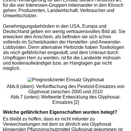
für die vier Interessen-Gruppen miteinander in den Klinsch
gehen: Produzenten, Landwirtschaft, Verbraucher und
Umweltschützer.
Genehmigungsbehörden in den USA, Europa und
Deutschland geben ein wenig vertrauensvolles Bild ab. Sie
erwecken den Anschein, als befinden sie sich schon
vollends im Schwitzkasten der Hersteller- und Anwender-
Lobbyisten. Denn alternative Herbizide haben Toxikologen
als noch gefährlicher eingestuft, und dem Unkraut durch
Umpflügen Herr zu werden, ist für die Landwirte mühsam
und kostenaufwändiger bzw. an Hanglagen gar nicht
möglich.
Abb.6 (oben): Verfünffachung des Pestizid-Einsatzes von
Glyphosat zwischen 2000 und 2010
Abb.7 (unten): Weltweite Entwicklung des Glyphosat-
Einsatzes [2]
Welche gefährlichen Eigenschaften wurden belegt?
Es bleibt zu hoffen, dass es nicht mitunter zu
Verwechselungen mit dem so ähnlich wie Glyphosat
klingenden Pflanzenschutzmittel Glufosinat gekommen ist