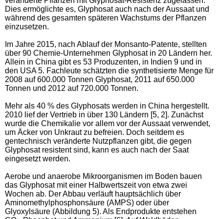
veränderte Pflanzen mit Glyphosat-Resistenz zugelassen.
Dies ermöglichte es, Glyphosat auch nach der Aussaat und
während des gesamten späteren Wachstums der Pflanzen
einzusetzen.
Im Jahre 2015, nach Ablauf der Monsanto-Patente, stellten
über 90 Chemie-Unternehmen Glyphosat in 20 Ländern her.
Allein in China gibt es 53 Produzenten, in Indien 9 und in
den USA 5. Fachleute schätzten die synthetisierte Menge für
2008 auf 600.000 Tonnen Glyphosat, 2011 auf 650.000
Tonnen und 2012 auf 720.000 Tonnen.
Mehr als 40 % des Glyphosats werden in China hergestellt.
2010 lief der Vertrieb in über 130 Ländern [5, 2]. Zunächst
wurde die Chemikalie vor allem vor der Aussaat verwendet,
um Äcker von Unkraut zu befreien. Doch seitdem es
gentechnisch veränderte Nutzpflanzen gibt, die gegen
Glyphosat resistent sind, kann es auch nach der Saat
eingesetzt werden.
Aerobe und anaerobe Mikroorganismen im Boden bauen
das Glyphosat mit einer Halbwertszeit von etwa zwei
Wochen ab. Der Abbau verläuft hauptsächlich über
Aminomethylphosphonsäure (AMPS) oder über
Glyoxylsäure (Abbildung 5). Als Endprodukte entstehen