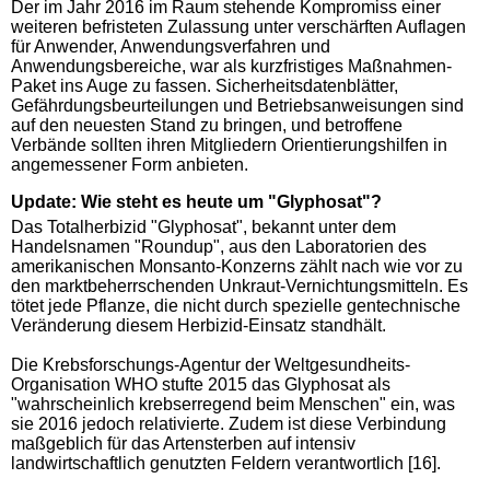
Der im Jahr 2016 im Raum stehende Kompromiss einer
weiteren befristeten Zulassung unter verschärften Auflagen
für Anwender, Anwendungsverfahren und
Anwendungsbereiche, war als kurzfristiges Maßnahmen-
Paket ins Auge zu fassen. Sicherheitsdatenblätter,
Gefährdungsbeurteilungen und Betriebsanweisungen sind
auf den neuesten Stand zu bringen, und betroffene
Verbände sollten ihren Mitgliedern Orientierungshilfen in
angemessener Form anbieten.
Update: Wie steht es heute um "Glyphosat"?
Das Totalherbizid "Glyphosat", bekannt unter dem
Handelsnamen "Roundup", aus den Laboratorien des
amerikanischen Monsanto-Konzerns zählt nach wie vor zu
den marktbeherrschenden Unkraut-Vernichtungsmitteln. Es
tötet jede Pflanze, die nicht durch spezielle gentechnische
Veränderung diesem Herbizid-Einsatz standhält.
Die Krebsforschungs-Agentur der Weltgesundheits-
Organisation WHO stufte 2015 das Glyphosat als
"wahrscheinlich krebserregend beim Menschen" ein, was
sie 2016 jedoch relativierte. Zudem ist diese Verbindung
maßgeblich für das Artensterben auf intensiv
landwirtschaftlich genutzten Feldern verantwortlich [16].