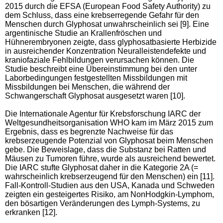
2015 durch die EFSA (European Food Safety Authority) zu
dem Schluss, dass eine krebserregende Gefahr für den
Menschen durch Glyphosat unwahrscheinlich sei [9]. Eine
argentinische Studie an Krallenfröschen und
Hühnerembryonen zeigte, dass glyphosatbasierte Herbizide
in ausreichender Konzentration Neuralleistendefekte und
kraniofaziale Fehlbildungen verursachen können. Die
Studie beschreibt eine Übereinstimmung bei den unter
Laborbedingungen festgestellten Missbildungen mit
Missbildungen bei Menschen, die während der
Schwangerschaft Glyphosat ausgesetzt waren [10].
Die Internationale Agentur für Krebsforschung IARC der
Weltgesundheitsorganisation WHO kam im März 2015 zum
Ergebnis, dass es begrenzte Nachweise für das
krebserzeugende Potenzial von Glyphosat beim Menschen
gebe. Die Beweislage, dass die Substanz bei Ratten und
Mäusen zu Tumoren führe, wurde als ausreichend bewertet.
Die IARC stufte Glyphosat daher in die Kategorie 2A (=
wahrscheinlich krebserzeugend für den Menschen) ein [11].
Fall-Kontroll-Studien aus den USA, Kanada und Schweden
zeigten ein gesteigertes Risiko, am NonHodgkin-Lymphom,
den bösartigen Veränderungen des Lymph-Systems, zu
erkranken [12].