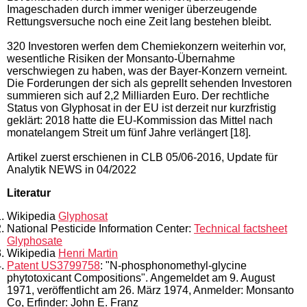
Imageschaden durch immer weniger überzeugende
Rettungsversuche noch eine Zeit lang bestehen bleibt.
320 Investoren werfen dem Chemiekonzern weiterhin vor,
wesentliche Risiken der Monsanto-Übernahme
verschwiegen zu haben, was der Bayer-Konzern verneint.
Die Forderungen der sich als geprellt sehenden Investoren
summieren sich auf 2,2 Milliarden Euro. Der rechtliche
Status von Glyphosat in der EU ist derzeit nur kurzfristig
geklärt: 2018 hatte die EU-Kommission das Mittel nach
monatelangem Streit um fünf Jahre verlängert [18].
Artikel zuerst erschienen in CLB 05/06-2016, Update für
Analytik NEWS in 04/2022
Literatur
Wikipedia
Glyphosat
National Pesticide Information Center:
Technical factsheet
Glyphosate
Wikipedia
Henri Martin
Patent US3799758
: "N-phosphonomethyl-glycine
phytotoxicant Compositions". Angemeldet am 9. August
1971, veröffentlicht am 26. März 1974, Anmelder: Monsanto
Co, Erfinder: John E. Franz