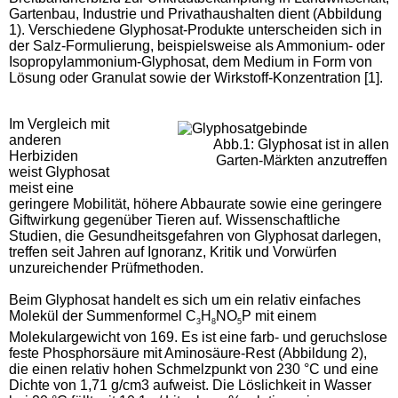
Gartenbau, Industrie und Privathaushalten dient (Abbildung
1). Verschiedene Glyphosat-Produkte unterscheiden sich in
der Salz-Formulierung, beispielsweise als Ammonium- oder
Isopropylammonium-Glyphosat, dem Medium in Form von
Lösung oder Granulat sowie der Wirkstoff-Konzentration [1].
Im Vergleich mit
anderen
Abb.1: Glyphosat ist in allen
Herbiziden
Garten-Märkten anzutreffen
weist Glyphosat
meist eine
geringere Mobilität, höhere Abbaurate sowie eine geringere
Giftwirkung gegenüber Tieren auf. Wissenschaftliche
Studien, die Gesundheitsgefahren von Glyphosat darlegen,
treffen seit Jahren auf Ignoranz, Kritik und Vorwürfen
unzureichender Prüfmethoden.
Beim Glyphosat handelt es sich um ein relativ einfaches
Molekül der Summenformel C
H
NO
P mit einem
3
8
5
Molekulargewicht von 169. Es ist eine farb- und geruchslose
feste Phosphorsäure mit Aminosäure-Rest (Abbildung 2),
die einen relativ hohen Schmelzpunkt von 230 °C und eine
Dichte von 1,71 g/cm3 aufweist. Die Löslichkeit in Wasser