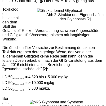
bei 20 °C fällt mit 10,1 g/ Liter bzw. % relativ gering aus.
Toxikolog
en
Abb.2: Struktur und Eigenschaften
bescheini
des Glyphosats [2]
gen dem
Stoff die
Gefahrstoff-Risiken Verursachung schwerer Augenschäden
und Giftigkeit für Wasserorganismen mit langfristiger
Wirkung.
Die üblichen Tier-Versuche zur Bestimmung der akuten
Toxizität ergaben derart geringe Werte, das von einer
allgemeinen Giftigkeit keine Rede sein kann, denn die
letalen Dosen erlaubten nach der GHS-Einstufung aus dem
Jahr 2016 nicht einmal die Bezeichnung
"gesundheitsschädlich" [2]:
LD 50
= 4.320 bis > 5.000 mg/kg
(Ratte, oral)
LD 50
= > 10.000 mg/kg
(Maus, oral)
LD 50
= 3.530 mg/kg.
(Ziege, oral)
Bei
anste