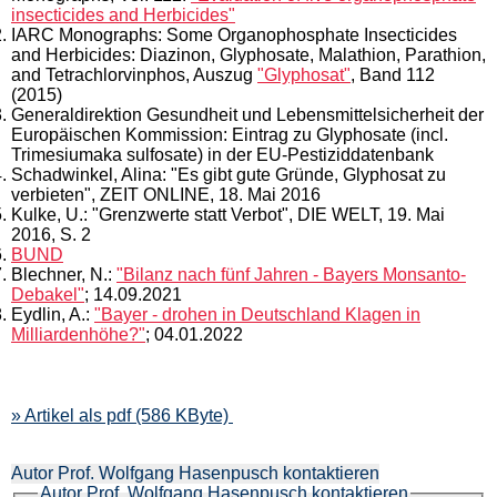
insecticides and Herbicides"
IARC Monographs: Some Organophosphate Insecticides
and Herbicides: Diazinon, Glyphosate, Malathion, Parathion,
and Tetrachlorvinphos, Auszug
"Glyphosat"
, Band 112
(2015)
Generaldirektion Gesundheit und Lebensmittelsicherheit der
Europäischen Kommission: Eintrag zu Glyphosate (incl.
Trimesiumaka sulfosate) in der EU-Pestiziddatenbank
Schadwinkel, Alina: "Es gibt gute Gründe, Glyphosat zu
verbieten", ZEIT ONLINE, 18. Mai 2016
Kulke, U.: "Grenzwerte statt Verbot", DIE WELT, 19. Mai
2016, S. 2
BUND
Blechner, N.:
"Bilanz nach fünf Jahren - Bayers Monsanto-
Debakel"
; 14.09.2021
Eydlin, A.:
"Bayer - drohen in Deutschland Klagen in
Milliardenhöhe?"
; 04.01.2022
» Artikel als pdf (586 KByte)
Autor Prof. Wolfgang Hasenpusch kontaktieren
Autor Prof. Wolfgang Hasenpusch kontaktieren