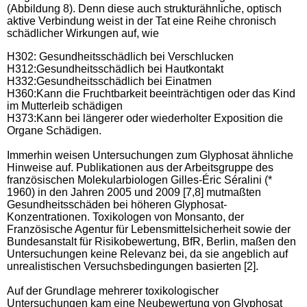
(Abbildung 8). Denn diese auch strukturähnliche, optisch
aktive Verbindung weist in der Tat eine Reihe chronisch
schädlicher Wirkungen auf, wie
H302: Gesundheitsschädlich bei Verschlucken
H312:Gesundheitsschädlich bei Hautkontakt
H332:Gesundheitsschädlich bei Einatmen
H360:Kann die Fruchtbarkeit beeinträchtigen oder das Kind
im Mutterleib schädigen
H373:Kann bei längerer oder wiederholter Exposition die
Organe Schädigen.
Immerhin weisen Untersuchungen zum Glyphosat ähnliche
Hinweise auf. Publikationen aus der Arbeitsgruppe des
französischen Molekularbiologen Gilles-Éric Séralini (*
1960) in den Jahren 2005 und 2009 [7,8] mutmaßten
Gesundheitsschäden bei höheren Glyphosat-
Konzentrationen. Toxikologen von Monsanto, der
Französische Agentur für Lebensmittelsicherheit sowie der
Bundesanstalt für Risikobewertung, BfR, Berlin, maßen den
Untersuchungen keine Relevanz bei, da sie angeblich auf
unrealistischen Versuchsbedingungen basierten [2].
Auf der Grundlage mehrerer toxikologischer
Untersuchungen kam eine Neubewertung von Glyphosat