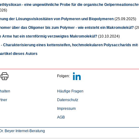
ethlysiloxan - eine ungewöhnliche Probe für die organische Gelpermeationsch
026)
ung der Lösungsviskositäten von Polymeren und Biopolymeren
(25.09.2025)
omer über das Oligomer bis zum Polymer - wie entsteht ein Makromolekül?
(2
le Arme hat ein sternförmig verzweigtes Makromolekül?
(10.10.2024)
 - Charakterisierung eines kettensteifen, hochmolekularen Polysaccharids mi
hartikel dieses Autors
Folgen:
halten
Häufige Fragen
tner
Datenschutz
Impressum
AGB
r. Beyer Internet-Beratung