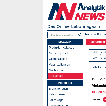
Das Online-Labormagazin
Home
Fachar
MAGAZIN
Fachartikel
Produkte | Kataloge
2026
2
Messe-Special
2010
2
Offene Stellen
Veranstaltungen
alle Facha
Nachrichten
Fachartikel
09.10.201
INFOTHEK
Viskosit
Branchenbuch
Dr. Gerha
Labor-Lexikon
Teilen:
Jahrestage
Linksammlung