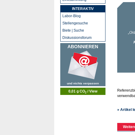
INTERAKTIV
Labor-Blog
Stellengesuche
Biete | Suche
Diskussionsforum
ABONNIEREN
und nichts verpassen
Referenzbi
0,01 g CO
/ View
2
verwendbar
» Artikel 
Weiter