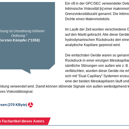
Ein oft in der GPC/SEC verwendeter Detekt
Intrinsische Viskosität [η] einer makrom
Grenzviskositätszahl genannt. Die Intrinsi
Dichte eines Makromoleküls.
Im Laufe der Zeit wurden verschiedene G
auf den Markt gebracht. Alle diese Gerä
hydrodynamischen Rückdrucks den eine 
analytische Kapillare gepresst wird.
Die einfachsten Geräte waren so genannt
Rückdruck in einer einzigen Messkapilla
sämtliche Störungen von außen wie z. 
verfälschten, wurden diese Geräte nie er
sich mit "Dual Capillary" Systemen erze
eine der beiden Messkapillaren läuft und
ldung verwendet wird. Damit können störende Signale von außen weitestgehend ko
es Viskositätssignal.
lesen (370 KByte)
e Fachartikel dieses Autors