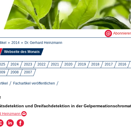
Abonniere
tikel
2014
Dr. Gerhard Heinzmann
Webseite des Monats
025
2024
2023
2022
2021
2020
2019
2018
2017
2016
009
2008
2007
rtikel
Fachartikel veröffentlichen
4
ätsdetektion und Dreifachdetektion in der Gelpermeationschroma
rd Heinzmann