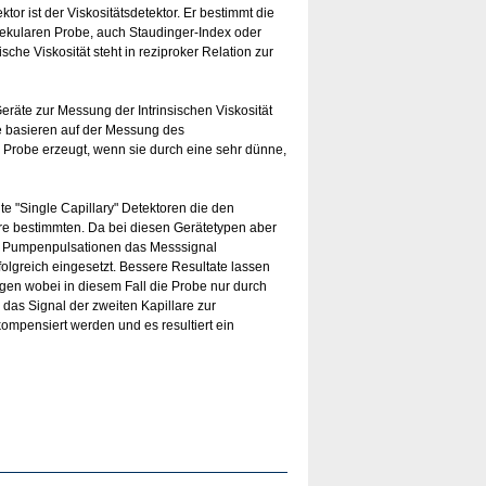
or ist der Viskositätsdetektor. Er bestimmt die
olekularen Probe, auch Staudinger-Index oder
sche Viskosität steht in reziproker Relation zur
eräte zur Messung der Intrinsischen Viskosität
te basieren auf der Messung des
Probe erzeugt, wenn sie durch eine sehr dünne,
e "Single Capillary" Detektoren die den
re bestimmten. Da bei diesen Gerätetypen aber
B. Pumpenpulsationen das Messsignal
folgreich eingesetzt. Bessere Resultate lassen
ugen wobei in diesem Fall die Probe nur durch
 das Signal der zweiten Kapillare zur
mpensiert werden und es resultiert ein