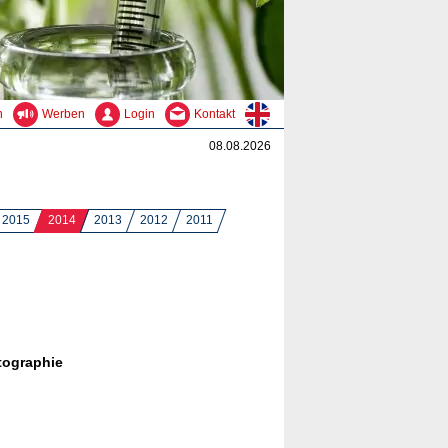
n
Werben
Login
Kontakt
08.08.2026
2015
2014
2013
2012
2011
tographie